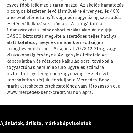
egyes főbb jellemzőit tartalmazza. Az akciós kamatozás
bizonyos készleten levő járművekre érvényes, és 40%
önerővel elérhető nyílt végű pénzügyi lízing szerződés
esetén vállalkozások számára. A szolgáltató a
Vezetéstámogató
finanszírozást a mindenkori bírálat alapján nyújtja.
rendszerek
CASCO biztosítás megléte a szerződés teljes hatálya
MBUX
alatt kötelező, melynek mindenkori költsége a
multimédia
Lízingbevevőt terheli. Az ajánlat 2023.12.31-ig, vagy
rendszer
visszavonásig érvényes. Az igénylés feltételeivel
Rendszerfrissítések
kapcsolatban és részletes kalkulációért, továbbá a
Design és
fogyasztónak nem minősülő ügyfelek számára
koncepcióautók
biztosított nyílt végű pénzügyi lízing részleteivel
Elektromos
kapcsolatban kérjük, forduljon a Mercedes-Benz
mobilitás
márkakereskedés értékesítőjéhez vagy látogasson el a
Fenntarthatóság
www.mercedes-benz-credit.hu honlapra.
Karrier
Ajánlatok, árlista, márkaképviseletek