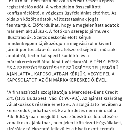
„Bruttó ár” nem tartalmazza a vételár részét képező
regisztrációs adót. A weboldalon összeállított
konfigurációktól a végleges ügyfélajánlat eltérhet. Az
oldalon közölt adatok, változtatásának jogát
fenntartjuk. Előfordulhat, hogy a megjelenített adatok
már nem aktuálisak. A fotókon szereplő járművek
Mercedes-
illusztrációk. Szerződéskötés előtt kérjük,
Benz
mindenképpen tájékozódjon a megvásárolni kívánt
Mercedes-
jármű pontos alap- és extrafelszereltségéről, műszaki
AMG
adatairól, technikai specifikációiról és a
Mercedes-
márkakereskedő által kínált vételáráról. A TÉNYLEGES
Maybach
ÉS A SZERZŐDÉSKÖTÉSHEZ SZÜKSÉGES TELJESKÖRŰ
Stílust
AJÁNLATTAL KAPCSOLATBAN KÉRJÜK, VEGYE FEL A
teremtünk
KAPCSOLATOT AZ ÖN MÁRKAKERESKEDŐJÉVEL.
Technológia
és
*A finanszírozás szolgáltatója a Mercedes-Benz Credit
innovációk
Zrt. (1133 Budapest, Váci út 96-98.). Az ajánlat kizárólag
vállalkozások részére érhető el. A szolgáltató nevében a
kereskedők járhatnak el. Ez a hirdetés nem minősül a
Ptk. 6:64 §-ban megjelölt, szerződéskötés létesítésére
vonatkozó ajánlatnak, nem jelent kötelezettségvállalást,
kizárólag tájékoztató jellegű és a hivatkozott termék