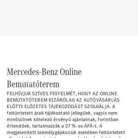
Támogatás és
ügyfélszolgálat
Oktatás
Mercedes-Benz Online
Bemutatóterem
Rólunk
FELHÍVJUK SZÍVES FIGYELMÉT, HOGY AZ ONLINE
BEMUTATÓTEREM KIZÁRÓLAG AZ AUTÓVÁSÁRLÁS
ELŐTTI ELŐZETES TÁJÉKOZÓDÁST SZOLGÁLJA. A
feltüntetett árak tájékoztató jellegűek, vagyis nem
minősülnek kötelező érvényű ajánlatnak, forintban
értendőek, tartalmazzák a 27 %-os ÁFÁ-t. A
Márkáink
megjelenített személygépkocsik esetében feltüntetett