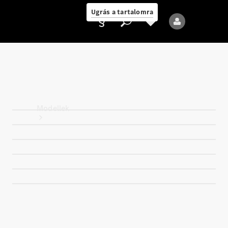
Ugrás a tartalomra
Ajánlattevő/adatvédelmi
irányelvek
Modellek
Összes modell
Új modellek