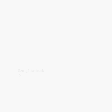
Töltőberendezés
Kollekció
Autóápolás
Tartozékkatalógusok
Szolgáltatások
Áttekintés