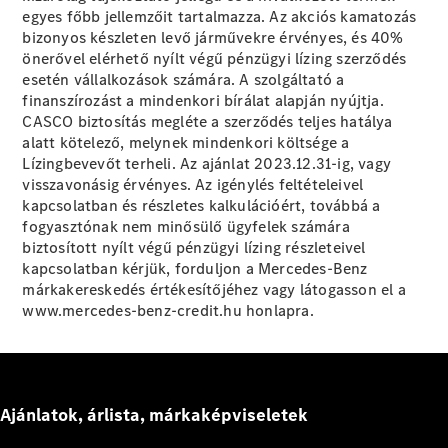
egyes főbb jellemzőit tartalmazza. Az akciós kamatozás
bizonyos készleten levő járművekre érvényes, és 40%
önerővel elérhető nyílt végű pénzügyi lízing szerződés
esetén vállalkozások számára. A szolgáltató a
Vezetéstámogató
finanszírozást a mindenkori bírálat alapján nyújtja.
rendszerek
CASCO biztosítás megléte a szerződés teljes hatálya
MBUX
alatt kötelező, melynek mindenkori költsége a
multimédia
Lízingbevevőt terheli. Az ajánlat 2023.12.31-ig, vagy
rendszer
visszavonásig érvényes. Az igénylés feltételeivel
Rendszerfrissítések
kapcsolatban és részletes kalkulációért, továbbá a
Design és
fogyasztónak nem minősülő ügyfelek számára
koncepcióautók
biztosított nyílt végű pénzügyi lízing részleteivel
Elektromos
kapcsolatban kérjük, forduljon a Mercedes-Benz
mobilitás
márkakereskedés értékesítőjéhez vagy látogasson el a
Fenntarthatóság
www.mercedes-benz-credit.hu honlapra.
Karrier
Ajánlatok, árlista, márkaképviseletek