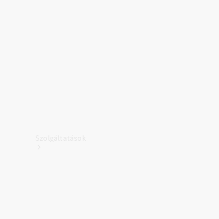
Töltőberendezés
Kollekció
Autóápolás
Tartozékkatalógusok
Szolgáltatások
Áttekintés