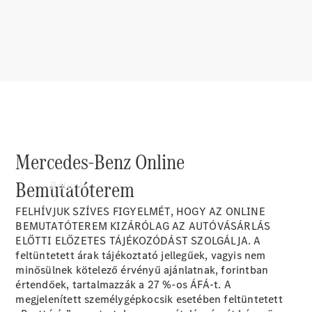
Támogatás és
ügyfélszolgálat
Oktatás
Mercedes-Benz Online
Bemutatóterem
Rólunk
FELHÍVJUK SZÍVES FIGYELMÉT, HOGY AZ ONLINE
BEMUTATÓTEREM KIZÁRÓLAG AZ AUTÓVÁSÁRLÁS
ELŐTTI ELŐZETES TÁJÉKOZÓDÁST SZOLGÁLJA. A
feltüntetett árak tájékoztató jellegűek, vagyis nem
minősülnek kötelező érvényű ajánlatnak, forintban
értendőek, tartalmazzák a 27 %-os ÁFÁ-t. A
Márkáink
megjelenített személygépkocsik esetében feltüntetett