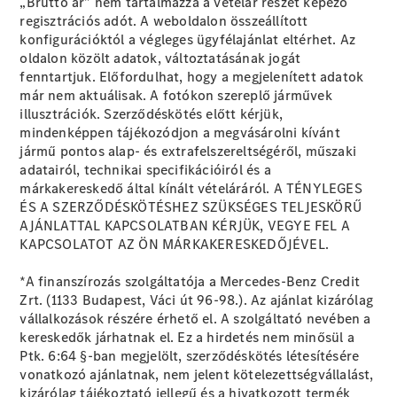
„Bruttó ár” nem tartalmazza a vételár részét képező
regisztrációs adót. A weboldalon összeállított
konfigurációktól a végleges ügyfélajánlat eltérhet. Az
oldalon közölt adatok, változtatásának jogát
fenntartjuk. Előfordulhat, hogy a megjelenített adatok
már nem aktuálisak. A fotókon szereplő járművek
Mercedes-
illusztrációk. Szerződéskötés előtt kérjük,
Benz
mindenképpen tájékozódjon a megvásárolni kívánt
Mercedes-
jármű pontos alap- és extrafelszereltségéről, műszaki
AMG
adatairól, technikai specifikációiról és a
Mercedes-
márkakereskedő által kínált vételáráról. A TÉNYLEGES
Maybach
ÉS A SZERZŐDÉSKÖTÉSHEZ SZÜKSÉGES TELJESKÖRŰ
Stílust
AJÁNLATTAL KAPCSOLATBAN KÉRJÜK, VEGYE FEL A
teremtünk
KAPCSOLATOT AZ ÖN MÁRKAKERESKEDŐJÉVEL.
Technológia
és
*A finanszírozás szolgáltatója a Mercedes-Benz Credit
innovációk
Zrt. (1133 Budapest, Váci út 96-98.). Az ajánlat kizárólag
vállalkozások részére érhető el. A szolgáltató nevében a
kereskedők járhatnak el. Ez a hirdetés nem minősül a
Ptk. 6:64 §-ban megjelölt, szerződéskötés létesítésére
vonatkozó ajánlatnak, nem jelent kötelezettségvállalást,
kizárólag tájékoztató jellegű és a hivatkozott termék