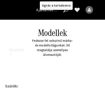
Ugrás a tartalomra
Ajánlattevő/adatvédelmi irányelvek
Modellek
Ajánlattevő/adatvédelmi
Fedezze fel sokszínű márka-
irányelvek
és modellvilágunkat: Itt
Modellek
megtalálja személyes
álomautóját.
Szűrők:
Minden modell
Elektromos