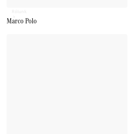
Rólunk
Marco Polo
Elektromobilitás
Fenntarthatóság
Karrier