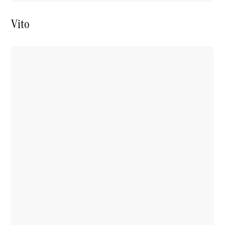
Vito
Online
Bemutatóterem
Finanszírozási
ajánlatok
Konfigurátor
Tesztvezetés
egyeztetése
Lízing és
finanszírozás
Digitális
extrafelszereltségek
ReOrder: rendelje újra
kishaszongépjárművét
Árlisták