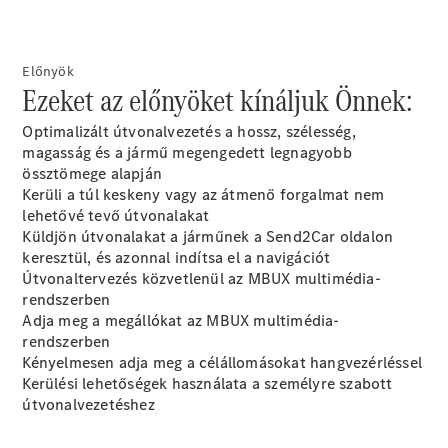
modellek
Sprinter
Előnyök
Ezeket az előnyöket kínáljuk Önnek:
Optimalizált útvonalvezetés a hossz, szélesség,
magasság és a jármű megengedett legnagyobb
össztömege alapján
Kerüli a túl keskeny vagy az átmenő forgalmat nem
Összes
lehetővé tevő útvonalakat
Sprinter
Küldjön útvonalakat a járműnek a
Send2Car
oldalon
Sprinter
keresztül, és azonnal indítsa el a navigációt
zárt
Útvonaltervezés közvetlenül az MBUX
multimédia-
áruszállító
rendszerben
Sprinter
Adja meg a megállókat az MBUX
multimédia-
Tourer
rendszerben
Sprinter
Kényelmesen adja meg a célállomásokat
hangvezérléssel
szimplafülkés
Kerülési lehetőségek használata a személyre szabott
alváz
útvonalvezetéshez
Sprinter
duplafülkés