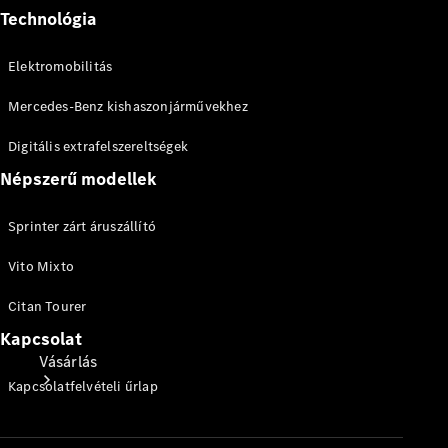
Személygépkocsik
Technológia
Konfigurátor
Elektromobilitás
Online
Bemutatóterem
Mercedes-Benz kishaszonjárművekhez
Digitális extrafelszereltségek
Népszerű modellek
Sprinter zárt áruszállító
Vito Mixto
Citan Tourer
Kapcsolat
Vásárlás
Kapcsolatfelvételi űrlap