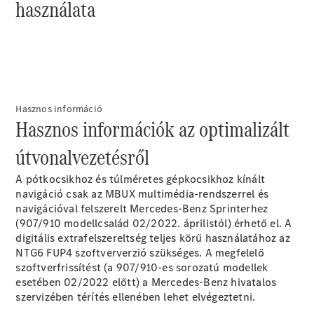
használata
Konfigurátor
Online
Bemutatóterem
Marco Polo
Hasznos információ
Hasznos információk az optimalizált
útvonalvezetésről
A pótkocsikhoz és túlméretes gépkocsikhoz kínált
Összes
navigáció csak az MBUX multimédia-rendszerrel és
Buszlimuzin
navigációval felszerelt Mercedes-Benz Sprinterhez
Marco Polo
(907/910 modellcsalád 02/2022. áprilistól) érhető el. A
Horizon
digitális extrafelszereltség teljes körű használatához az
Marco Polo
NTG6 FUP4 szoftververzió szükséges. A megfelelő
szoftverfrissítést (a 907/910-es sorozatú modellek
Konfigurátor
esetében 02/2022 előtt) a Mercedes-Benz hivatalos
Online
szervizében térítés ellenében lehet elvégeztetni.
Bemutatóterem