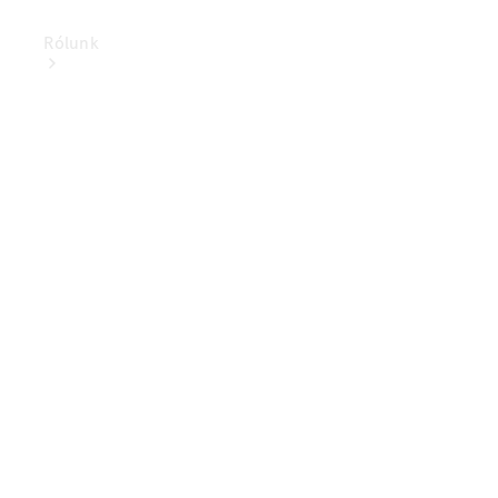
Rólunk
Elektromobilitás
Fenntarthatóság
Karrier