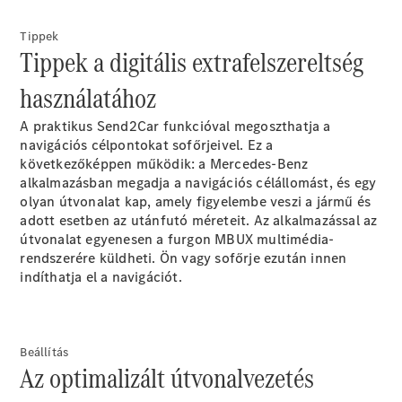
alváz
Sprinter
Tippek
alváz gyári
Tippek a digitális extrafelszereltség
platóval
használatához
Konfigurátor
A praktikus Send2Car funkcióval megoszthatja a
Online
navigációs célpontokat sofőrjeivel. Ez a
Bemutatóterem
következőképpen működik: a Mercedes-Benz
Vito
alkalmazásban megadja a navigációs célállomást, és egy
olyan útvonalat kap, amely figyelembe veszi a jármű és
adott esetben az utánfutó méreteit. Az alkalmazással az
útvonalat egyenesen a furgon MBUX multimédia-
rendszerére küldheti. Ön vagy sofőrje ezután innen
indíthatja el a navigációt.
Összes Vito
Vito zárt
áruszállító
Vito Mixto
Beállítás
Az optimalizált útvonalvezetés
Vito Tourer