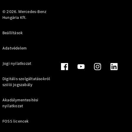
© 2026. Mercedes-Benz
Hungária Kft.
Online
Bemutatóterem
Beállítások
Finanszírozási
Adatvédelem
ajánlatok
Konfigurátor
Tesztvezetés
Jogi nyilatkozat
egyeztetése
Lízing és
Digitális szolgáltatásokról
finanszírozás
szóló jogszabály
Digitális
Akadálymentesítési
extrafelszereltségek
nyilatkozat
ReOrder: rendelje újra
kishaszongépjárművét
FOSS licencek
Árlisták