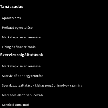
Online
Tanácsadás
Bemutatóterem
eVito
Ajánlatkérés
Próbaút egyeztetése
Márkaképviselet keresése
Lízing és finanszírozás
Összes
eVito
Szervizszolgáltatások
eVito zárt
Elektromos
áruszállító
Márkaképviselet keresése
eVito
Elektromos
Tourer
Szervizidőpont egyeztetése
Szervizszolgáltatások kishaszongépjárművek számára
Konfigurátor
Online
Mercedes-Benz Service24h
Bemutatóterem
Kezelési útmutató