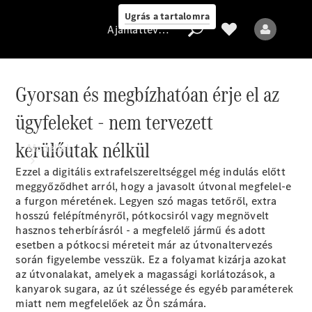
Ugrás a tartalomra
Ajánlattevő/adatvédelmi irányelvek
Gyorsan és megbízhatóan érje el az
ügyfeleket - nem tervezett
Ajánlattevő/adatvédelmi
irányelvek
kerülőutak nélkül
Modellek
Ezzel a digitális extrafelszereltséggel még indulás előtt
meggyőződhet arról, hogy a javasolt útvonal megfelel-e
a furgon méretének. Legyen szó magas tetőről, extra
hosszú felépítményről, pótkocsiról vagy megnövelt
hasznos teherbírásról - a megfelelő jármű és adott
esetben a pótkocsi méreteit már az útvonaltervezés
során figyelembe vesszük. Ez a folyamat kizárja azokat
Minden modell
az útvonalakat, amelyek a magassági korlátozások, a
kanyarok sugara, az út szélessége és egyéb paraméterek
Elektromos
miatt nem megfelelőek az Ön számára.