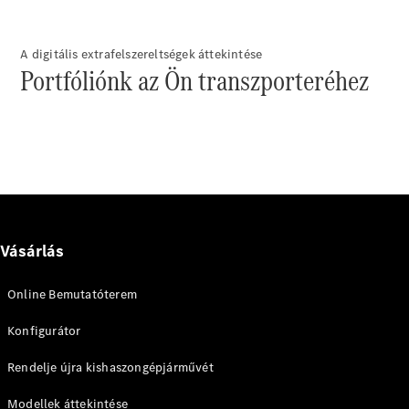
eSprinter
A digitális extrafelszereltségek áttekintése
Portfóliónk az Ön transzporteréhez
Összes
eSprinter
eSprinter
zárt
Elektromos
áruszállító
eSprinter
Vásárlás
szimplafülkés
Elektromos
alváz
Online Bemutatóterem
eSprinter
alváz
Elektromos
Konfigurátor
gyári
platóval
Rendelje újra kishaszongépjárművét
Konfigurátor
Modellek áttekintése