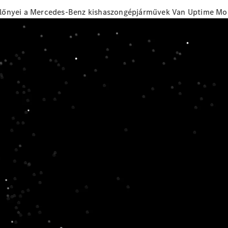
s előnyei a Mercedes-Benz kishaszongépjárművek Van Uptime Moni
ingyenes Van Uptime Monitor Digitális extrafelszereltség. Mi a dolgom
zaki állapotát, és időben felismerem a kritikus problémákat. És amiko
t a jármű, a műhely és a napi működés között. A gépkocsi maximális üz
kapjon a Customer Assistance Centertől és a Mercedes-Benz szervizpartn
bilitására gyakorolt hatást. Biztosítom, hogy a Mercedes-Benz szervizp
gatások hatékonyan koordinálhatók, és a szükséges eredeti alkatrészek 
tlenül e-mailben értesítem Önt - világosan elmagyarázva, gyorsan kivit
lentésemmel mindig átlátható, valós idejű áttekintést kap járművei műsza
Ezért támogatom Önt valós idejű információkkal - a kritikus állapotok 
atóságot biztosítok - így az Ön kezében marad az irányítás. Alkalmazk
 - teljesen ingyenesen!