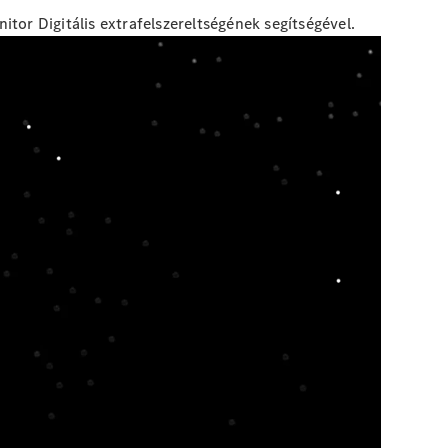
tor Digitális extrafelszereltségének segítségével.
? Mercedes-Benz kishaszongépjárműveit mindig bevetésre
r fontos, egyértelmű ajánlásokat adok - közvetlenül
emideje érdekében - három sürgősségi szintre bontva. Ha az
erétől. Az első kapcsolatfelvételtől a javításig mindent
artner minden javítási igényt összefogjon, és hogy az
időben rendelkezésre állnak. Az egyszerű javítási
elezhető és időtakarékos módon. Így segítek csökkenteni
ki állapotáról és az ajánlott intézkedésekről. Megértem,
korai felismerése, a leállások elkerülése és az
odom az Ön igényeihez - akár egyetlen gépkocsi, akár egy