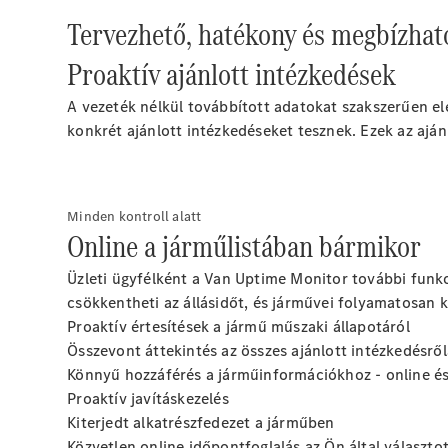
Tervezhető, hatékony és megbízhat
Proaktív ajánlott intézkedések
A vezeték nélkül továbbított adatokat szakszerűen elem
konkrét ajánlott intézkedéseket
tesznek
. Ezek az ajá
Minden kontroll alatt
Online a járműlistában bármikor
Üzleti ügyfélként a Van Uptime Monitor további funkció
csökkentheti az állásidőt, és járművei folyamatosan k
Proaktív értesítések a jármű műszaki állapotáról
Összevont áttekintés az összes
ajánlott
intézkedésrő
Könnyű hozzáférés a járműinformációkhoz - online és
Proaktív javításkezelés
Kiterjedt
alkatrészfedezet a járműben
Közvetlen online időpontfoglalás az Ön által választ