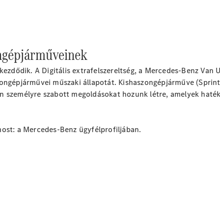
ngépjárműveinek
 kezdődik. A Digitális extrafelszereltség, a Mercedes-Benz Van
U
ongépjárművei műszaki állapotát. Kishaszongépjárműve (Sprinte
n személyre szabott megoldásokat hozunk létre, amelyek hatéko
most: a
Mercedes-Benz
ügyfélprofiljában.