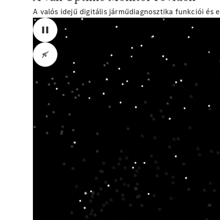
A valós idejű digitális járműdiagnosztika funkciói é
Itt vagyok. A háttérben - de mindig éberen. Én vagyok az 
készen tartom.Valós időben elemzem kishaszongépjárműve műs
Önnek, a flottájának és a csapatának. Én vagyok a kapcsola
idő sürget, gondoskodom arról, hogy Ön azonnali támogatást 
együtt intézünk, hogy a lehető legkisebbre csökkentsük a mo
időpontokat optimálisan lehessen ütemezni. Így a műhelyláto
intézkedésekről, amelyeket Ön is könnyen elvégezhet, közve
Önnek a szervizköltségeket. A digitális gépkocsi- és flottaje
hogy mennyire fontos Önnek, hogy megbízzon gépkocsijaiban. 
üzemeltetési költségek csökkentése érdekében. Teljes átláth
egész flotta esetében. Csak aktiváljon és használjon bármikor