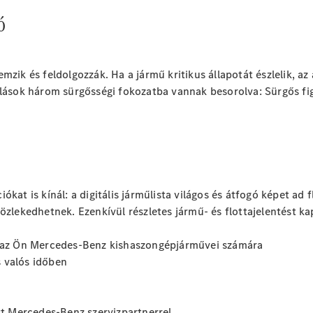
ó
zik és feldolgozzák. Ha a jármű kritikus állapotát észlelik, az 
nlások három sürgősségi fokozatba vannak besorolva: Sürgős figy
kat is kínál: a digitális járműlista világos és átfogó képet ad f
özlekedhetnek. Ezenkívül részletes jármű- és flottajelentést k
laz Ön Mercedes-Benz kishaszongépjárművei számára
 valós időben
ott Mercedes-Benz szervizpartnerrel