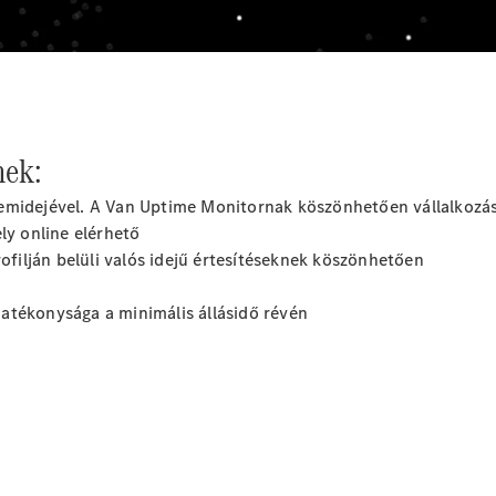
nek:
emidejével. A Van Uptime Monitornak köszönhetően vállalkozás
ly online elérhető
ilján belüli valós idejű értesítéseknek köszönhetően
atékonysága a minimális állásidő révén