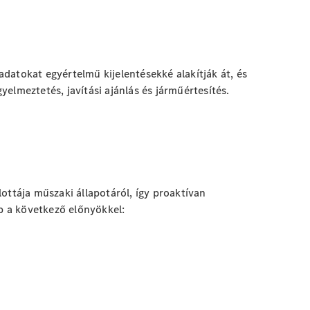
adatokat egyértelmű kijelentésekké alakítják át, és
elmeztetés, javítási ajánlás és járműértesítés.
lottája műszaki állapotáról, így proaktívan
ap a
következő előnyökkel: