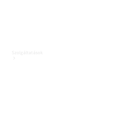
Szolgáltatások
Szervizszolgáltatások
Kishaszongépjármű
szervizszolgáltatások
Ügyféltámogatás
Mobilitási
megoldások