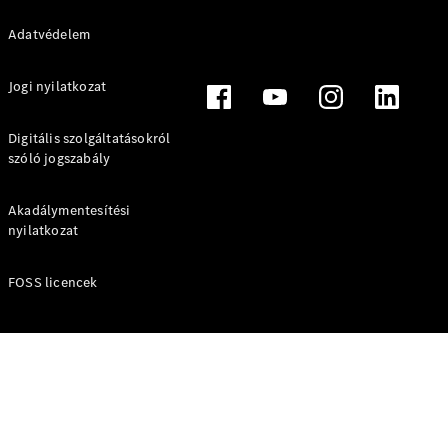
Konfigurátor
Adatvédelem
Online
Bemutatóterem
Marco Polo
Jogi nyilatkozat
Digitális szolgáltatásokról
szóló jogszabály
Akadálymentesítési
nyilatkozat
Összes
Buszlimuzin
FOSS licencek
Marco Polo
Horizon
Marco Polo
Konfigurátor
Online
Bemutatóterem