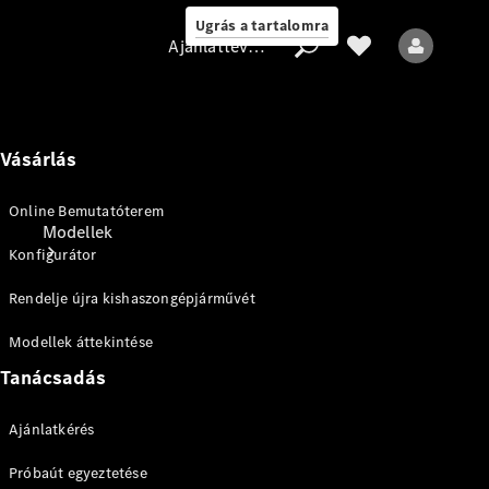
Ugrás a tartalomra
Ajánlattevő/adatvédelmi irányelvek
Vásárlás
Ajánlattevő/adatvédelmi
irányelvek
Online Bemutatóterem
Modellek
Konfigurátor
Rendelje újra kishaszongépjárművét
Modellek áttekintése
Tanácsadás
Minden modell
Ajánlatkérés
Elektromos
Próbaút egyeztetése