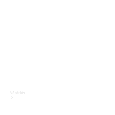
Személygépkocsik
Konfigurátor
Online
Bemutatóterem
Vásárlás