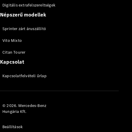
alváz
Digitális extrafelszereltségek
Sprinter
alváz gyári
Népszerű modellek
platóval
Sprinter zárt áruszállító
Konfigurátor
Vito Mixto
Online
Bemutatóterem
Citan Tourer
Vito
Kapcsolat
Kapcsolatfelvételi űrlap
Összes Vito
Vito zárt
© 2026. Mercedes-Benz
áruszállító
Hungária Kft.
Vito Mixto
Vito Tourer
Beállítások