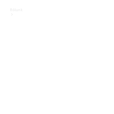
Rólunk
Elektromobilitás
Fenntarthatóság
Karrier