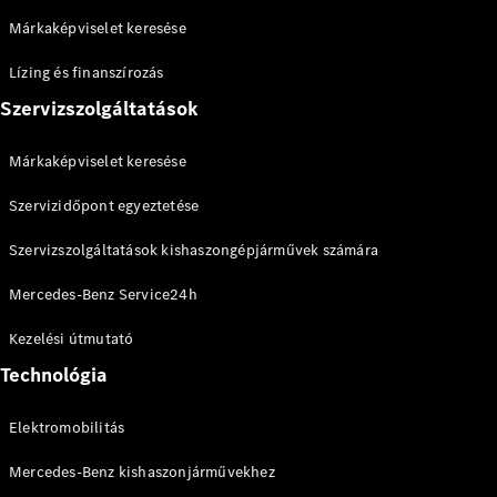
modellek
Márkaképviselet keresése
Sprinter
Lízing és finanszírozás
Szervizszolgáltatások
Márkaképviselet keresése
Szervizidőpont egyeztetése
Összes
Sprinter
Szervizszolgáltatások kishaszongépjárművek számára
Sprinter
zárt
Mercedes-Benz Service24h
áruszállító
Sprinter
Kezelési útmutató
Tourer
Technológia
Sprinter
szimplafülkés
Elektromobilitás
alváz
Sprinter
Mercedes-Benz kishaszonjárművekhez
duplafülkés