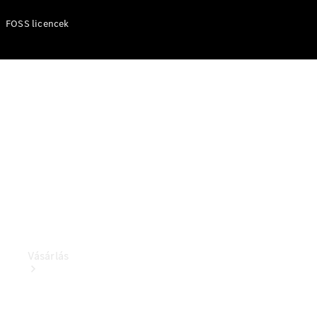
Személygépkocsik
FOSS licencek
Konfigurátor
Online
Bemutatóterem
Vásárlás