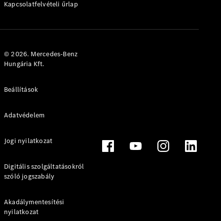
Kapcsolatfelvételi űrlap
Online
Bemutatóterem
eVito
© 2026. Mercedes-Benz
Hungária Kft.
Beállítások
Összes
eVito
Adatvédelem
eVito zárt
Elektromos
áruszállító
eVito
Jogi nyilatkozat
Elektromos
Tourer
Digitális szolgáltatásokról
szóló jogszabály
Konfigurátor
Online
Bemutatóterem
Akadálymentesítési
nyilatkozat