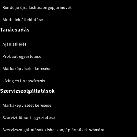
Konfigurátor
Rendelje újra kishaszongépjárművét
Online
Bemutatóterem
Modellek áttekintése
Marco Polo
Tanácsadás
Ajánlatkérés
Próbaút egyeztetése
Márkaképviselet keresése
Összes
Lízing és finanszírozás
Buszlimuzin
Szervizszolgáltatások
Marco Polo
Horizon
Marco Polo
Márkaképviselet keresése
Szervizidőpont egyeztetése
Konfigurátor
Online
Szervizszolgáltatások kishaszongépjárművek számára
Bemutatóterem