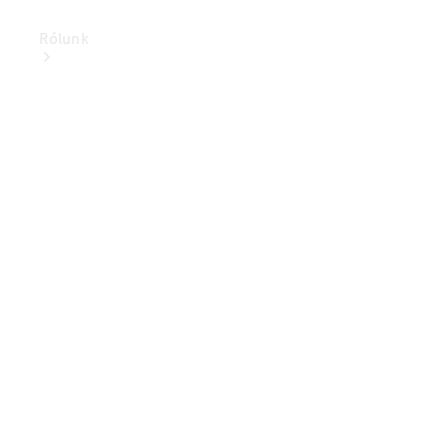
Rólunk
Elektromobilitás
Fenntarthatóság
Karrier