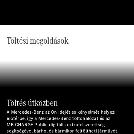
modellek
Sprinter
Töltési megoldások
Összes
Sprinter
Sprinter
zárt
áruszállító
Sprinter
Tourer
Töltés útközben
Sprinter
szimplafülkés
A Mercedes-Benz az Ön idejét és kényelmét helyezi
alváz
előtérbe, így a Mercedes-Benz töltőhálózat és az
Sprinter
MB.CHARGE Public digitális extrafelszereltség
duplafülkés
segítségével bárhol és bármikor feltöltheti
járművét
.