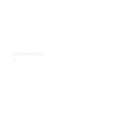
Szolgáltatások
Szervizszolgáltatások
Kishaszongépjármű
szervizszolgáltatások
Ügyféltámogatás
Mobilitási
megoldások