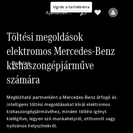
Ugrás a tartalomra
Ajánlattevő/adatvédelmi irányelvek
Töltési megoldások
elektromos Mercedes-Benz
Ajánlattevő/adatvédelmi
irányelvek
kishaszongépjárműve
Modellek
számára
Megbízható partnerként a Mercedes-Benz átfogó és
intelligens töltési megoldásokat kínál elektromos
Minden modell
kishaszongépjárművéhez, minden töltési igényt
kielégítve, legyen szó munkahelyről, otthonról vagy
nyilvános helyszínekről.
Elektromos