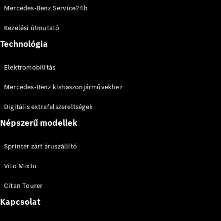
eSprinter
Mercedes-Benz Service24h
Kezelési útmutató
Technológia
Elektromobilitás
Összes
eSprinter
Mercedes-Benz kishaszonjárművekhez
eSprinter
Digitális extrafelszereltségek
zárt
Elektromos
áruszállító
Népszerű modellek
eSprinter
szimplafülkés
Elektromos
Sprinter zárt áruszállító
alváz
eSprinter
Vito Mixto
alváz
Elektromos
gyári
Citan Tourer
platóval
Kapcsolat
Konfigurátor