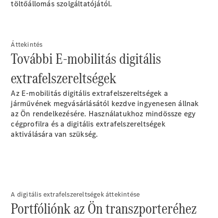
töltőállomás szolgáltatójától.
Konfigurátor
Online
Bemutatóterem
Marco Polo
Áttekintés
További E-mobilitás digitális
extrafelszereltségek
Az E-mobilitás digitális extrafelszereltségek a
járművének megvásárlásától kezdve ingyenesen állnak
az Ön rendelkezésére. Használatukhoz mindössze egy
cégprofilra és a digitális extrafelszereltségek
Összes
aktiválására van
szükség.
Buszlimuzin
Marco Polo
Horizon
Marco Polo
Konfigurátor
A digitális extrafelszereltségek áttekintése
Online
Portfóliónk az Ön transzporteréhez
Bemutatóterem