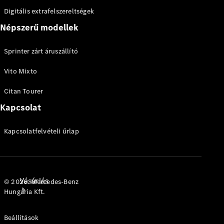
Személygépkocsik
Digitális extrafelszereltségek
Népszerű modellek
Konfigurátor
Online
Sprinter zárt áruszállító
Bemutatóterem
Vito Mixto
Citan Tourer
Kapcsolat
Kapcsolatfelvételi űrlap
Vásárlás
© 2026. Mercedes-Benz
Hungária Kft.
Beállítások