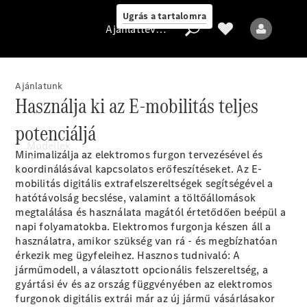
Ugrás a tartalomra
Ajánlattevő/adatvédelmi irányelvek
Ajánlatunk
Használja ki az E-mobilitás teljes
Ajánlattevő/adatvédelmi
potenciáljá
irányelvek
Modellek
Minimalizálja az elektromos furgon tervezésével és
koordinálásával kapcsolatos erőfeszítéseket. Az E-
mobilitás digitális extrafelszereltségek segítségével a
hatótávolság becslése, valamint a töltőállomások
megtalálása és használata magától értetődően beépül a
napi folyamatokba. Elektromos furgonja készen áll a
használatra, amikor szükség van rá - és megbízhatóan
érkezik meg ügyfeleihez. Hasznos tudnivaló: A
Minden modell
járműmodell, a választott opcionális felszereltség, a
gyártási év és az ország függvényében az elektromos
Elektromos
furgonok digitális extrái már az új jármű vásárlásakor