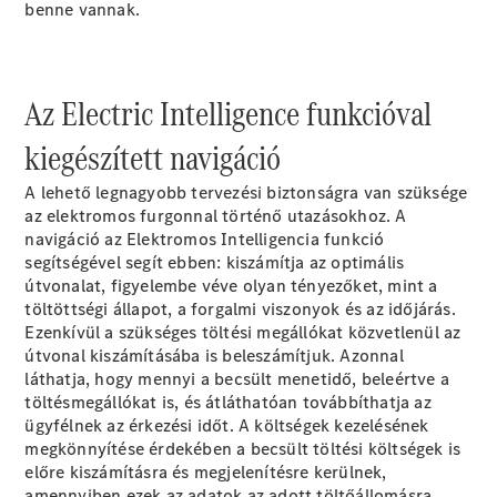
modellek
benne
vannak.
Sprinter
Az Electric Intelligence funkcióval
kiegészített
navigáció
A lehető legnagyobb tervezési biztonságra van szüksége
az elektromos furgonnal történő utazásokhoz. A
Összes
navigáció az Elektromos Intelligencia funkció
Sprinter
segítségével segít ebben: kiszámítja az optimális
Sprinter
útvonalat, figyelembe véve olyan tényezőket, mint a
zárt
töltöttségi állapot, a forgalmi viszonyok és az időjárás.
áruszállító
Ezenkívül a szükséges töltési megállókat közvetlenül az
Sprinter
útvonal kiszámításába is beleszámítjuk. Azonnal
Tourer
láthatja, hogy mennyi a becsült menetidő, beleértve a
Sprinter
töltésmegállókat is, és átláthatóan továbbíthatja az
szimplafülkés
ügyfélnek az érkezési időt. A költségek kezelésének
alváz
megkönnyítése érdekében a becsült töltési költségek is
Sprinter
előre kiszámításra és megjelenítésre kerülnek,
duplafülkés
amennyiben ezek az adatok az adott töltőállomásra