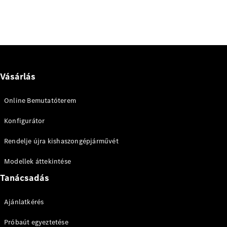
eSprinter
Vásárlás
Összes
eSprinter
eSprinter
Online Bemutatóterem
zárt
Elektromos
Konfigurátor
áruszállító
eSprinter
Rendelje újra kishaszongépjárművét
szimplafülkés
Elektromos
alváz
Modellek áttekintése
eSprinter
alváz
Tanácsadás
Elektromos
gyári
platóval
Ajánlatkérés
Próbaút egyeztetése
Konfigurátor