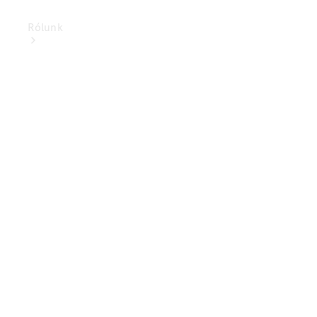
Rólunk
Elektromobilitás
Fenntarthatóság
Karrier