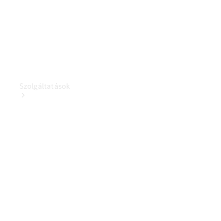
Szolgáltatások
Szervizszolgáltatások
Kishaszongépjármű
szervizszolgáltatások
Ügyféltámogatás
Mobilitási
megoldások