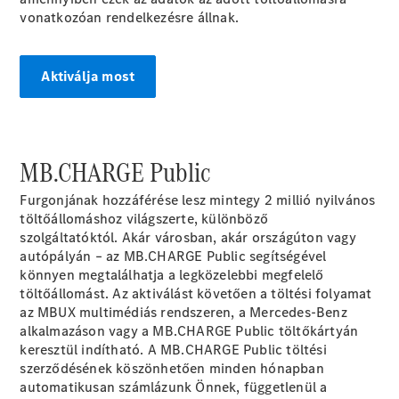
alváz
vonatkozóan rendelkezésre állnak.
Sprinter
alváz gyári
platóval
Aktiválja most
Konfigurátor
Online
Bemutatóterem
MB.CHARGE
Public
Vito
Furgonjának hozzáférése lesz mintegy 2 millió nyilvános
töltőállomáshoz világszerte, különböző
szolgáltatóktól.
Akár városban, akár országúton vagy
autópályán – az MB.CHARGE Public segítségével
könnyen megtalálhatja a legközelebbi megfelelő
Összes Vito
töltőállomást. Az aktiválást követően a töltési
folyamat
Vito zárt
az MBUX multimédiás rendszeren, a Mercedes-Benz
áruszállító
alkalmazáson vagy a MB.CHARGE Public töltőkártyán
Vito Mixto
keresztül indítható. A MB.CHARGE Public töltési
Vito Tourer
szerződésének köszönhetően minden hónapban
automatikusan számlázunk Önnek, függetlenül a