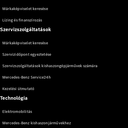
Online
Márkaképviselet keresése
Bemutatóterem
eVito
Lízing és finanszírozás
Szervizszolgáltatások
Márkaképviselet keresése
Szervizidőpont egyeztetése
Összes
eVito
Szervizszolgáltatások kishaszongépjárművek számára
eVito zárt
Elektromos
áruszállító
Mercedes-Benz Service24h
eVito
Elektromos
Tourer
Kezelési útmutató
Technológia
Konfigurátor
Online
Elektromobilitás
Bemutatóterem
Mercedes-Benz kishaszonjárművekhez