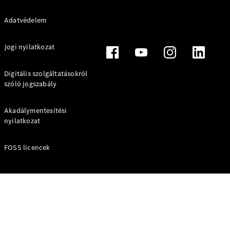
Adatvédelem
Online
Jogi nyilatkozat
Bemutatóterem
Digitális szolgáltatásokról
Finanszírozási
szóló jogszabály
ajánlatok
Konfigurátor
Tesztvezetés
Akadálymentesítési
egyeztetése
nyilatkozat
Lízing és
finanszírozás
FOSS licencek
Digitális
extrafelszereltségek
ReOrder: rendelje újra
kishaszongépjárművét
Árlisták