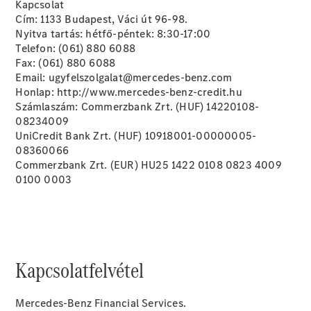
Kapcsolat
Összes SUV
Cím: 1133 Budapest, Váci út 96-98.
EQE
Nyitva tartás: hétfő-péntek: 8:30-17:00
Elektromos
SUV
Telefon: (061) 880 6088
EQS
Fax: (061) 880 6088
Elektromos
SUV
Email: ugyfelszolgalat@mercedes-benz.com
Mercedes-
Honlap: http://www.mercedes-benz-credit.hu
Maybach
Számlaszám: Commerzbank Zrt. (HUF) 14220108-
Elektromos
EQS SUV
08234009
GLA
UniCredit Bank Zrt. (HUF) 10918001-00000005-
GLA
08360066
Új
GLA
Commerzbank Zrt. (EUR) HU25 1422 0108 0823 4009
Új
Elektromos
GLB
0100 0003
Elektromos
GLB
Új
GLC
Elektromos
GLC
GLC Coupé
GLE
Új
Kapcsolatfelvétel
GLE
Új
Coupé
GLS
Új
Mercedes-Benz Financial Services.
Mercedes-