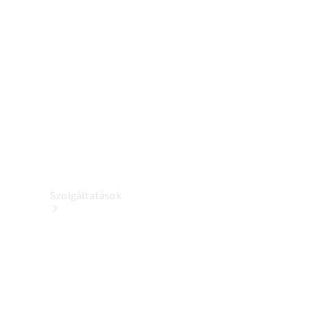
Töltőberendezés
Kollekció
Autóápolás
Tartozékkatalógusok
Szolgáltatások
Áttekintés