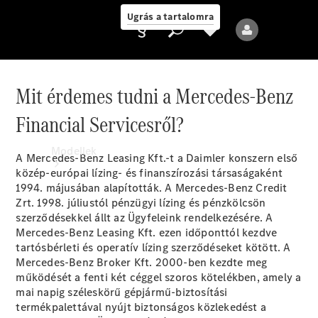
Ugrás a tartalomra
Mit érdemes tudni a Mercedes-Benz
Financial Servicesről?
Ajánlattevő/adatvédelmi
irányelvek
Modellek
A Mercedes-Benz Leasing Kft.-t a Daimler konszern első
közép-európai lízing- és finanszírozási társaságaként
1994. májusában alapították. A Mercedes-Benz Credit
Zrt. 1998. júliustól pénzügyi lízing és pénzkölcsön
szerződésekkel állt az Ügyfeleink rendelkezésére. A
Mercedes-Benz Leasing Kft. ezen időponttól kezdve
tartósbérleti és operatív lízing szerződéseket kötött. A
Mercedes-Benz Broker Kft. 2000-ben kezdte meg
Összes modell
működését a fenti két céggel szoros kötelékben, amely a
Új modellek
mai napig széleskörű gépjármű-biztosítási
termékpalettával nyújt biztonságos közlekedést a