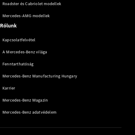
Mercedes-
Roadster és Cabriolet modellek
AMG GT 4
Új
Elektromos
ajtós
Mercedes-AMG modellek
Coupé
Rólunk
Konfigurátor
Kapcsolatfelvétel
Online
Bemutatóterem
A Mercedes-Benz világa
Cabriolet és Roadster
Fenntarthatóság
Mercedes-Benz Manufacturing Hungary
Karrier
Mercedes-Benz Magazin
Mercedes-Benz adatvédelem
Összes
Cabriolet és
Roadster