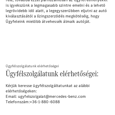
EQS
Új
Elektromos
is igyekszünk a legmagasabb szintre emelni és a lehető
Limuzin
legrövidebb idő alatt, a legegyszerűbben eljutni az autó
E-osztály
kiválasztásától a lízingszerződés megkötéséig, hogy
Limuzin
Ügyfeleink mielőbb átvehessék álmaik autóját.
S-osztály
S-osztály
Limuzin
hosszú
Mercedes-
Maybach
Új
S-osztály
Ügyfélszolgálatunk elérhetőségei
Konfigurátor
Ügyfélszolgálatunk elérhetőségei:
Online
Bemutatóterem
SUV
Kérjük keresse ügyfélszolgáltatunkat az alábbi
elérhetőségeken:
Email: ugyfelszolgalat@mercedes-benz.com
Telefonszám:+36-1-880-6088