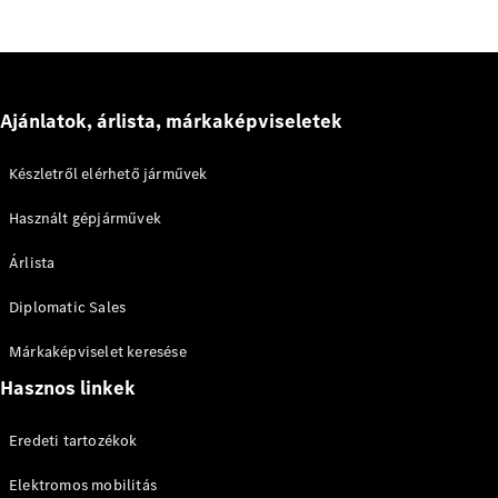
Maybach
Új
GLS
G-
Elektromos
osztály
G-osztály
Ajánlatok, árlista, márkaképviseletek
Készletről elérhető járművek
Konfigurátor
Online
Használt gépjárművek
Bemutatóterem
T-modell
Árlista
Diplomatic Sales
Márkaképviselet keresése
Hasznos linkek
Összes T-
modell
Eredeti tartozékok
CLA
Shooting
Elektromos
Elektromos mobilitás