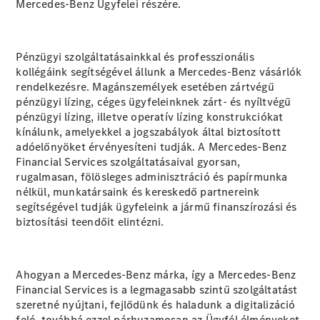
Elektromos modellek
Mercedes-Benz Ügyfelei részére.
Plug-in hibrid modellek
Limuzin
Pénzügyi szolgáltatásainkkal és professzionális
kollégáink segítségével állunk a Mercedes-Benz vásárlók
rendelkezésre. Magánszemélyek esetében zártvégű
pénzügyi lízing, céges ügyfeleinknek zárt- és nyíltvégű
pénzügyi lízing, illetve operatív lízing konstrukciókat
kínálunk, amelyekkel a jogszabályok által biztosított
adóelőnyöket érvényesíteni tudják. A Mercedes-Benz
Összes
Financial Services szolgáltatásaival gyorsan,
Limuzin
rugalmasan, fölösleges adminisztráció és papírmunka
CLA
Elektromos
nélkül, munkatársaink és kereskedő partnereink
CLA
segítségével tudják ügyfeleink a jármű finanszírozási és
C-osztály
biztosítási teendőit elintézni.
Limuzin
C-
osztály
Új
Elektromos
Ahogyan a Mercedes-Benz márka, így a Mercedes-Benz
Limuzin
Financial Services is a legmagasabb szintű szolgáltatást
EQE
Elektromos
szeretné nyújtani, fejlődünk és haladunk a digitalizáció
Limuzin
felé, továbbá ezzel párhuzamosan az Ügyfél élményeket