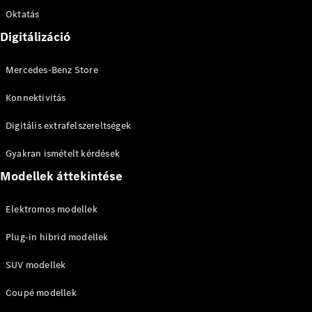
Oktatás
A-osztály
Digitálizáció
Kompaktlimuzin
Mercedes-Benz Store
Konfigurátor
Konnektivitás
Online
Bemutatóterem
Digitális extrafelszereltségek
Coupé
Gyakran ismételt kérdések
Modellek áttekintése
Elektromos modellek
Összes
Plug-in hibrid modellek
Coupé
CLE Coupé
SUV modellek
Mercedes-
AMG GT
Coupé modellek
Coupé