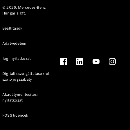
CLE Cabrio
© 2026. Mercedes-Benz
Mercedes-
Hungária Kft.
AMG SL
Roadster
Mercedes-
Beállítások
Maybach SL
Monogram
Adatvédelem
Series
Jogi nyilatkozat
Konfigurátor
Online
Digitális szolgáltatásokról
Bemutatóterem
szóló jogszabály
Grand Limousine
Akadálymentesítési
nyilatkozat
FOSS licencek