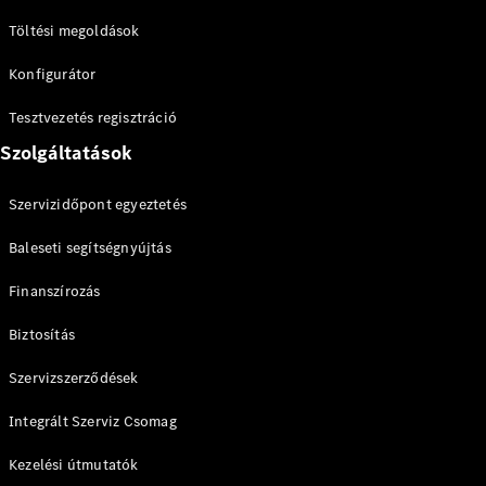
Brake
CLA
Töltési megoldások
Shooting
Új
Brake
Konfigurátor
C-osztály T-
Modell
Tesztvezetés regisztráció
C-osztály
Szolgáltatások
All-Terrain
E-osztály T-
Szervizidőpont egyeztetés
Modell
E-osztály
Baleseti segítségnyújtás
All-Terrain
Finanszírozás
Konfigurátor
Online
Biztosítás
Bemutatóterem
Szervizszerződések
Kompakt
Integrált Szerviz Csomag
Kezelési útmutatók