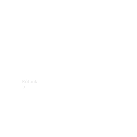
Támogatás és
ügyfélszolgálat
Oktatás
Rólunk
Márkáink