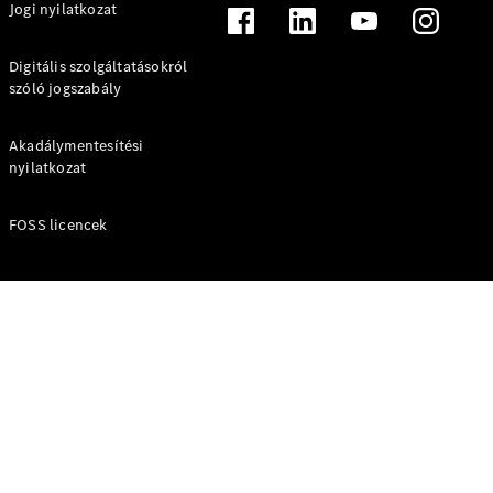
Jogi nyilatkozat
A-osztály
Digitális szolgáltatásokról
Kompaktlimuzin
szóló jogszabály
Konfigurátor
Akadálymentesítési
Online
nyilatkozat
Bemutatóterem
Coupé
FOSS licencek
Összes
Coupé
CLE Coupé
Mercedes-
AMG GT
Coupé