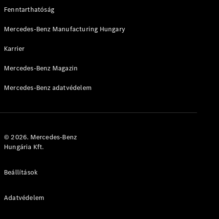
Brake
Fenntarthatóság
CLA
Shooting
Új
Mercedes-Benz Manufacturing Hungary
Brake
C-osztály T-
Karrier
Modell
C-osztály
Mercedes-Benz Magazin
All-Terrain
E-osztály T-
Mercedes-Benz adatvédelem
Modell
E-osztály
All-Terrain
© 2026. Mercedes-Benz
Konfigurátor
Hungária Kft.
Online
Bemutatóterem
Kompakt
Beállítások
Adatvédelem