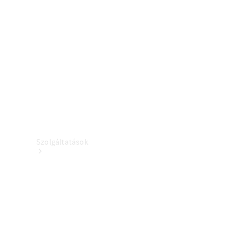
Töltőberendezés
Kollekció
Autóápolás
Tartozékkatalógusok
Szolgáltatások
Áttekintés