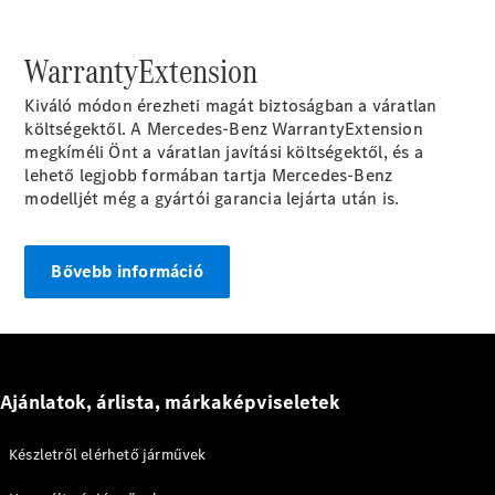
Elektromos modellek
Plug-in hibrid modellek
WarrantyExtension
Limuzin
Kiváló módon érezheti magát biztoságban a váratlan
költségektől. A Mercedes-Benz WarrantyExtension
megkíméli Önt a váratlan
javítási
költségektől, és a
lehető legjobb formában tartja Mercedes-Benz
modelljét még a gyártói garancia lejárta után is.
Összes
Limuzin
Bővebb információ
CLA
Elektromos
CLA
C-osztály
Limuzin
C-
Ajánlatok, árlista, márkaképviseletek
osztály
Új
Elektromos
Limuzin
EQE
Készletről elérhető járművek
Elektromos
Limuzin