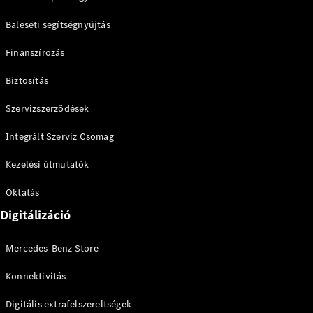
Összes SUV
Baleseti segítségnyújtás
EQE
Elektromos
SUV
Finanszírozás
EQS
Elektromos
SUV
Biztosítás
Mercedes-
Maybach
Elektromos
Szervizszerződések
EQS SUV
GLA
Integrált Szerviz Csomag
GLA
Új
Kezelési útmutatók
GLA
Új
Elektromos
GLB
Elektromos
Oktatás
GLB
Új
GLC
Elektromos
Digitálizáció
GLC
GLC Coupé
Mercedes-Benz Store
GLE
Új
GLE
Konnektivitás
Új
Coupé
GLS
Új
Digitális extrafelszereltségek
Mercedes-