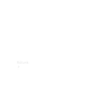
Támogatás és
ügyfélszolgálat
Oktatás
Rólunk
Márkáink