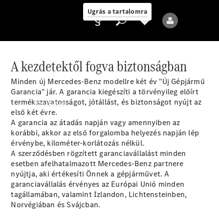
Ugrás a tartalomra
A kezdetektől fogva biztonságban
Minden új Mercedes-Benz modellre két év "Új Gépjármű
Ajánlattevő/adatvédelmi
Garancia" jár. A garancia kiegészíti a törvényileg előírt
irányelvek
termékszavatosságot, jótállást, és biztonságot nyújt az
Modellek
első két évre.
A garancia az átadás napján vagy amennyiben az
korábbi, akkor az első forgalomba helyezés napján lép
érvénybe, kilométer-korlátozás nélkül.
A szerződésben rögzített garanciavállalást minden
esetben afelhatalmazott Mercedes-Benz partnere
nyújtja, aki értékesíti Önnek a gépjárművet. A
Összes modell
garanciavállalás érvényes az Európai Unió minden
Új modellek
tagállamában, valamint Izlandon, Lichtensteinben,
Norvégiában és Svájcban.