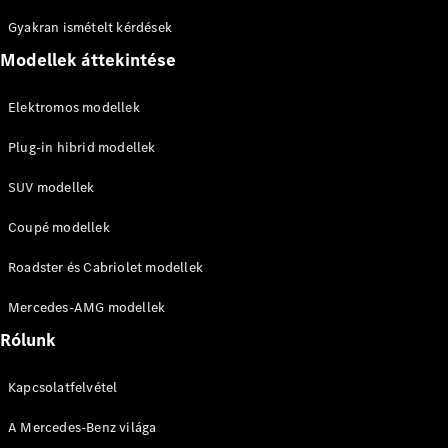
Maybach
Új
Gyakran ismételt kérdések
GLS
Modellek áttekintése
G-
Elektromos
osztály
G-osztály
Elektromos modellek
Plug-in hibrid modellek
Konfigurátor
Online
SUV modellek
Bemutatóterem
T-modell
Coupé modellek
Roadster és Cabriolet modellek
Mercedes-AMG modellek
Rólunk
Összes T-
modell
Kapcsolatfelvétel
CLA
A Mercedes-Benz világa
Shooting
Elektromos