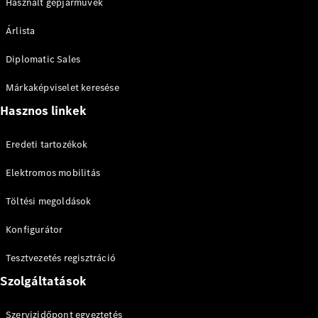
EQS
Használt gépjárművek
Új
Elektromos
Limuzin
Árlista
E-osztály
Limuzin
Diplomatic Sales
S-osztály
S-osztály
Márkaképviselet keresése
Limuzin
hosszú
Hasznos linkek
Mercedes-
Maybach
Új
Eredeti tartozékok
S-osztály
Elektromos mobilitás
Konfigurátor
Töltési megoldások
Online
Bemutatóterem
Konfigurátor
SUV
Tesztvezetés regisztráció
Szolgáltatások
Szervizidőpont egyeztetés