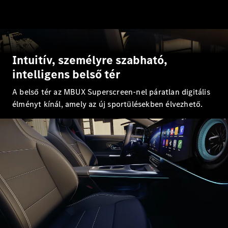
Összes SUV
EQE
Elektromos
SUV
EQS
Elektromos
SUV
Intuitív, személyre szabható,
Mercedes-
intelligens belső tér
Maybach
Elektromos
EQS SUV
A belső tér az MBUX Superscreen-nel páratlan digitális
GLA
élményt kínál, amely az új sportülésekben élvezhető.
GLA
Új
GLA
Új
Elektromos
GLB
Elektromos
GLB
Új
GLC
Elektromos
GLC
GLC Coupé
GLE
Új
GLE
Új
Coupé
GLS
Új
Mercedes-