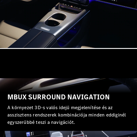
Brake
CLA
Shooting
Új
Brake
C-osztály T-
Modell
C-osztály
All-Terrain
E-osztály T-
Modell
E-osztály
All-Terrain
Konfigurátor
Online
MBUX SURROUND NAVIGATION
Bemutatóterem
Kompakt
A környezet 3D-s valós idejű megjelenítése és az
asszisztens rendszerek kombinációja minden eddiginél
egyszerűbbé teszi a navigációt.