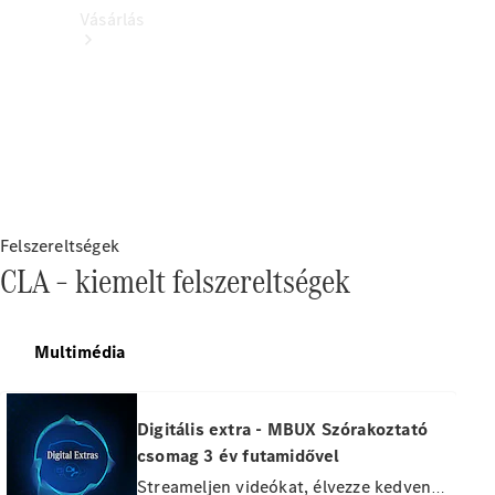
Vásárlás
Online
Bemutatóterem
Minősített
Felszereltségek
használt
CLA – kiemelt felszereltségek
autók
Finanszírozási
Multimédia
ajánlatok
Lízing és
finanszírozás
Digitális extra - MBUX Szórakoztató
Árlista
csomag 3 év futamidővel
Streameljen videókat, élvezze kedvenc