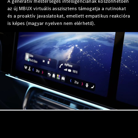
A generatív mesterséges intelligenciának köszönhetően
Mercedes-
az új MBUX virtuális asszisztens támogatja a rutinokat
AMG GT 4
Új
Elektromos
ajtós
és a proaktív javaslatokat, emellett empatikus reakcióra
Coupé
is képes (magyar nyelven nem elérhető).
Konfigurátor
Online
Bemutatóterem
Cabriolet és Roadster
Összes
Cabriolet és
Roadster