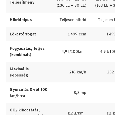
Teljesítmény
(136 LE + 30 LE)
(163 LE + 
Szervizidőpont
egyeztetése
Hibrid típus
Teljesen hibrid
Teljesen 
Szerviz és
karbantartás
Lökettérfogat
1 499 ccm
1 49
Műszaki és
kárrendezési
segítségnyújtás
Fogyasztás, teljes
4,9 l/100km
4,9 l/1
(kombinált)
Biztosítás
Maximális
218 km/h
232
Mercedes-
sebesség
Benz
alkalmazások
Kezelési
Gyorsulás 0-ról 100
8,8 mp
útmutatók
km/h-ra
Töltési
megoldások
CO₂-kibocsátás,
112 g/km
111 