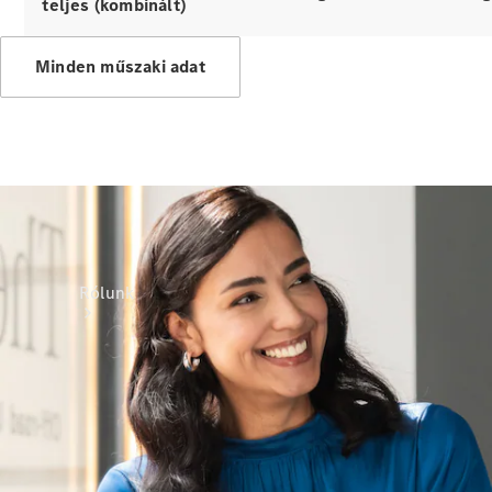
teljes (kombinált)
Támogatás és
ügyfélszolgálat
Oktatás
Minden műszaki adat
Rólunk
Márkáink