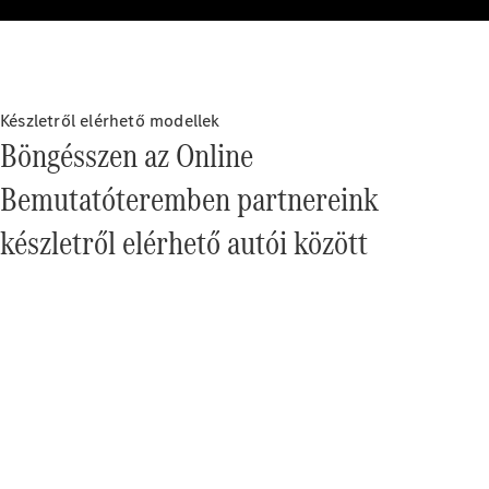
Vezetéstámogató
Készletről elérhető modellek
rendszerek
Böngésszen az Online
MBUX
multimédia
Bemutatóteremben partnereink
rendszer
Rendszerfrissítések
készletről elérhető autói között
Design és
koncepcióautók
Elektromos
mobilitás
Fenntarthatóság
Karrier