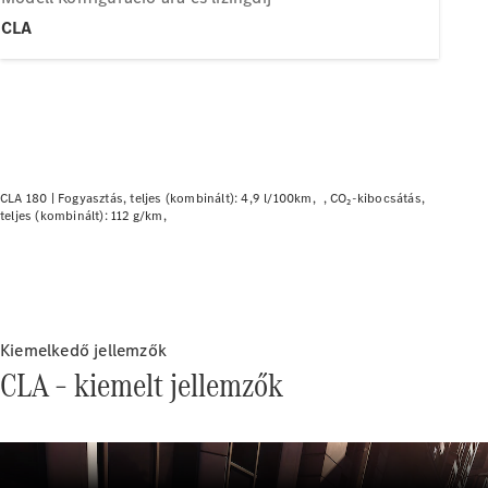
Elektromos modellek
Plug-in hibrid modellek
CLA
Limuzin
CLA 180 |
Fogyasztás, teljes (kombinált): 4,9 l/100km
CO₂-kibocsátás,
teljes (kombinált): 112 g/km
Összes
Limuzin
CLA
Elektromos
CLA
C-osztály
Kiemelkedő jellemzők
Limuzin
CLA – kiemelt jellemzők
C-
osztály
Új
Elektromos
Limuzin
EQE
Elektromos
Limuzin