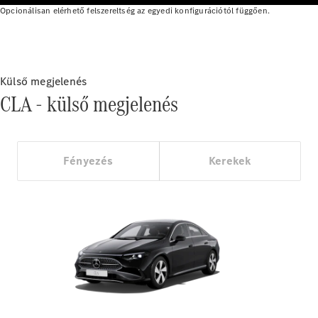
CLE Cabrio
Opcionálisan elérhető felszereltség az egyedi konfigurációtól függően.
Mercedes-
AMG SL
Roadster
Mercedes-
Külső megjelenés
Maybach SL
CLA - külső megjelenés
Monogram
Series
Konfigurátor
Fényezés
Kerekek
Online
Bemutatóterem
Grand Limousine