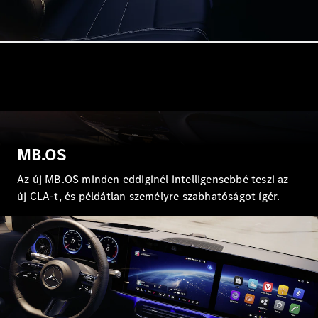
Maybach
Új
GLS
G-
Elektromos
osztály
G-osztály
Konfigurátor
Online
Bemutatóterem
MB.OS
T-modell
Az új MB.OS minden eddiginél intelligensebbé teszi az
új CLA-t, és példátlan személyre szabhatóságot ígér.
Összes T-
modell
CLA
Shooting
Elektromos