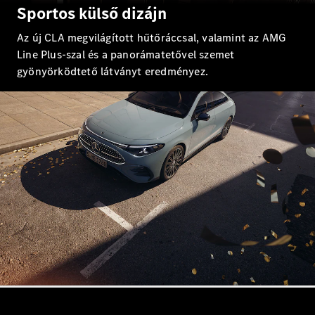
EQS
Sportos külső dizájn
Új
Elektromos
Limuzin
E-osztály
Az új CLA megvilágított hűtőráccsal, valamint az AMG
Limuzin
Line Plus-szal és a panorámatetővel szemet
S-osztály
gyönyörködtető látványt eredményez.
S-osztály
Limuzin
hosszú
Mercedes-
Maybach
Új
S-osztály
Konfigurátor
Online
Bemutatóterem
SUV