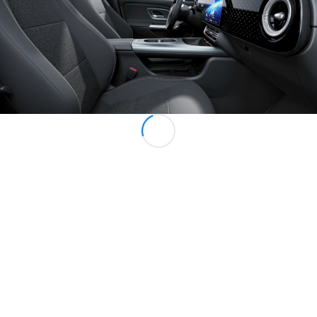
Bemutatóterem
Kishaszongépjárművek
Konfigurátor
Online Bemutatóterem