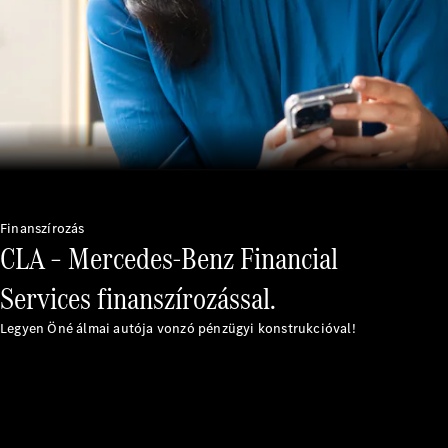
Mercedes-
Benz
Mercedes-
AMG
Mercedes-
Maybach
Finanszírozás
CLA – Mercedes-Benz Financial
Stílust
teremtünk
Services finanszírozással.
Technológia
és
Legyen Öné álmai autója vonzó pénzügyi konstrukcióval!
innovációk