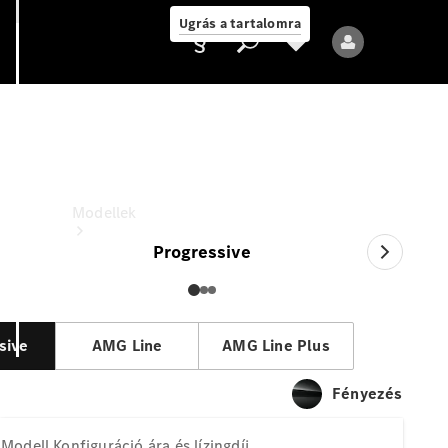
Ugrás a tartalomra
CLA
Konfiguráció ára és lízingdíj
Ajánlattevő/adatvédelmi
irányelvek
Modellek
Progressive
sive
AMG Line
AMG Line Plus
Összes modell
Fényezés
Új modellek
Modell
Konfiguráció ára és lízingdíj