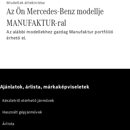
Modellek áttekintése
Az Ön Mercedes-Benz modellje
A-osztály
MANUFAKTUR-ral
Kompaktlimuzin
Az alábbi modellekhez gazdag Manufaktur portfólió
Konfigurátor
érhető el.
Online
Bemutatóterem
Coupé
Ajánlatok, árlista, márkaképviseletek
Összes
Készletről elérhető járművek
Coupé
CLE Coupé
Használt gépjárművek
Mercedes-
AMG GT
Árlista
Coupé