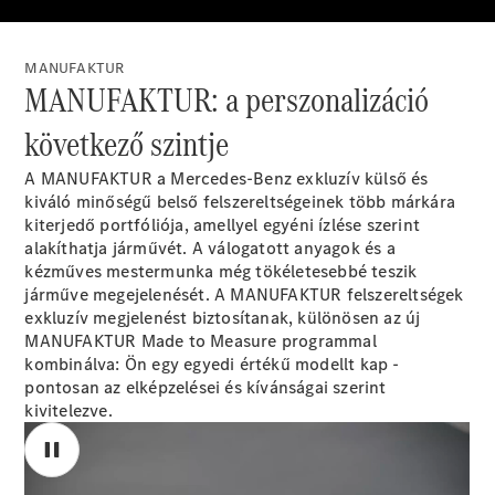
Elektromos modellek
Plug-in hibrid modellek
MANUFAKTUR
Limuzin
MANUFAKTUR: a perszonalizáció
következő szintje
A MANUFAKTUR a Mercedes-Benz exkluzív külső és
kiváló minőségű belső felszereltségeinek több márkára
kiterjedő portfóliója, amellyel egyéni ízlése szerint
Összes
alakíthatja járművét. A válogatott anyagok és a
Limuzin
kézműves mestermunka még tökéletesebbé teszik
CLA
Elektromos
járműve megejelenését. A MANUFAKTUR felszereltségek
CLA
exkluzív megjelenést biztosítanak, különösen az új
C-osztály
MANUFAKTUR Made to Measure programmal
Limuzin
kombinálva: Ön egy egyedi értékű modellt kap -
C-
pontosan az elképzelései és kívánságai szerint
osztály
Új
Elektromos
kivitelezve.
Limuzin
EQE
Elektromos
Limuzin