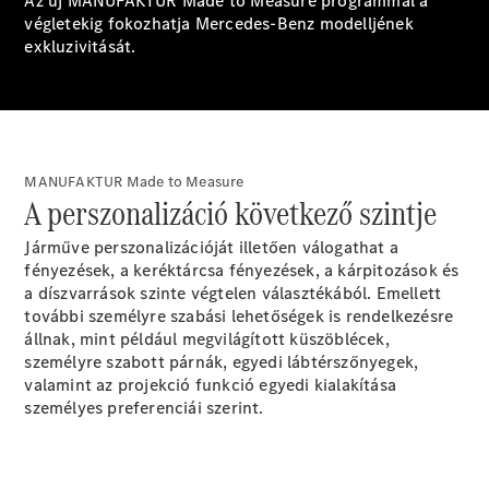
Az új MANUFAKTUR Made to Measure programmal a
Brake
végletekig fokozhatja Mercedes-Benz modelljének
CLA
exkluzivitását.
Shooting
Új
Brake
C-osztály T-
Modell
C-osztály
All-Terrain
MANUFAKTUR Made to Measure
E-osztály T-
A perszonalizáció következő szintje
Modell
E-osztály
Járműve perszonalizációját illetően válogathat a
All-Terrain
fényezések, a keréktárcsa fényezések, a kárpitozások és
a díszvarrások szinte végtelen választékából. Emellett
Konfigurátor
további személyre szabási lehetőségek is rendelkezésre
Online
állnak, mint például megvilágított küszöblécek,
Bemutatóterem
személyre szabott párnák, egyedi lábtérszőnyegek,
Kompakt
valamint az projekció funkció egyedi kialakítása
személyes preferenciái szerint.