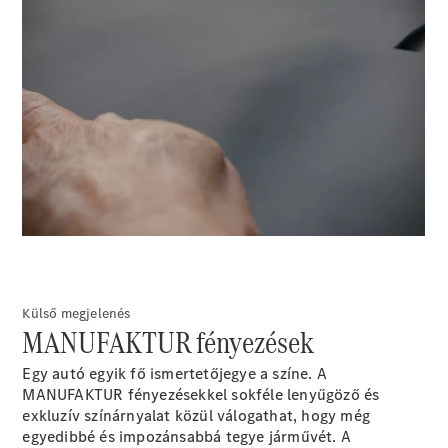
EQS
Új
Elektromos
Limuzin
E-osztály
Limuzin
S-osztály
S-osztály
Limuzin
hosszú
00:00 / 00:00
Mercedes-
Maybach
Új
S-osztály
Konfigurátor
Online
Bemutatóterem
Külső megjelenés
SUV
MANUFAKTUR fényezések
Egy autó egyik fő ismertetőjegye a színe. A
MANUFAKTUR fényezésekkel sokféle lenyűgöző és
exkluzív színárnyalat közül válogathat, hogy még
egyedibbé és impozánsabbá tegye járművét. A