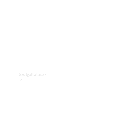
Töltőberendezés
Kollekció
Autóápolás
Tartozékkatalógusok
Szolgáltatások
Áttekintés