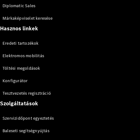
Mercedes-
Diplomatic Sales
AMG GT 4
Új
Elektromos
ajtós
Márkaképviselet keresése
Coupé
Hasznos linkek
Konfigurátor
Eredeti tartozékok
Online
Bemutatóterem
Elektromos mobilitás
Cabriolet és Roadster
Töltési megoldások
Konfigurátor
Tesztvezetés regisztráció
Szolgáltatások
Szervizidőpont egyeztetés
Összes
Cabriolet és
Baleseti segítségnyújtás
Roadster