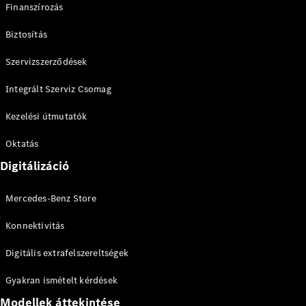
Finanszírozás
CLE Cabrio
Mercedes-
Biztosítás
AMG SL
Roadster
Szervizszerződések
Mercedes-
Maybach SL
Integrált Szerviz Csomag
Monogram
Series
Kezelési útmutatók
Oktatás
Konfigurátor
Online
Digitálizáció
Bemutatóterem
Grand Limousine
Mercedes-Benz Store
Konnektivitás
Digitális extrafelszereltségek
Gyakran ismételt kérdések
Modellek áttekintése