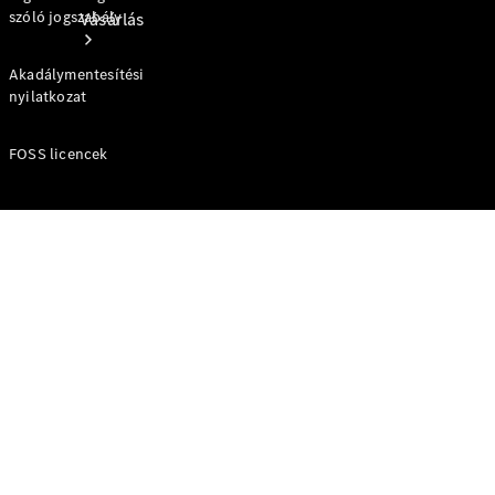
szóló jogszabály
Vásárlás
Akadálymentesítési
nyilatkozat
FOSS licencek
Online
Bemutatóterem
Minősített
használt
autók
Finanszírozási
ajánlatok
Lízing és
finanszírozás
Árlista