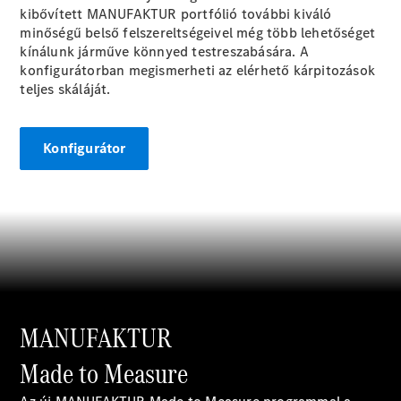
kibővített
MANUFAKTUR
portfólió további kiváló
Maybach
Új
minőségű belső felszereltségeivel még több lehetőséget
GLS
kínálunk járműve könnyed testreszabására. A
G-
Elektromos
konfigurátorban megismerheti az elérhető kárpitozások
osztály
teljes skáláját.
G-osztály
Konfigurátor
Konfigurátor
Online
Bemutatóterem
T-modell
Összes T-
MANUFAKTUR
modell
Made to Measure
CLA
Shooting
Elektromos