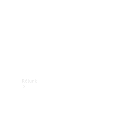
Támogatás és
ügyfélszolgálat
Oktatás
Rólunk
Márkáink