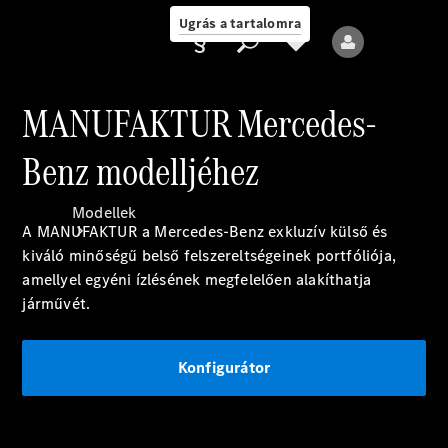
Ugrás a tartalomra
MANUFAKTUR Mercedes-
Benz modelljéhez
Ajánlattevő/adatvédelmi
irányelvek
Modellek
A MANUFAKTUR a Mercedes-Benz exkluzív külső és
kiváló minőségű belső felszereltségeinek portfóliója,
amellyel egyéni ízlésének megfelelően alakíthatja
járművét.
Konfigurátor
Összes modell
Új modellek