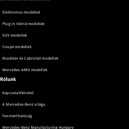
VLE
Új
Elektromos
Elektromos modellek
Konfigurátor
Online
Plug-in hibrid modellek
Bemutatóterem
Buszlimuzin
SUV modellek
Coupé modellek
Roadster és Cabriolet modellek
Mercedes-AMG modellek
Összes
Rólunk
Buszlimuzin
V-osztály
Kapcsolatfelvétel
Marco Polo
Marco Polo
A Mercedes-Benz világa
Horizon
Fenntarthatóság
Konfigurátor
Mercedes-Benz Manufacturing Hungary
Online