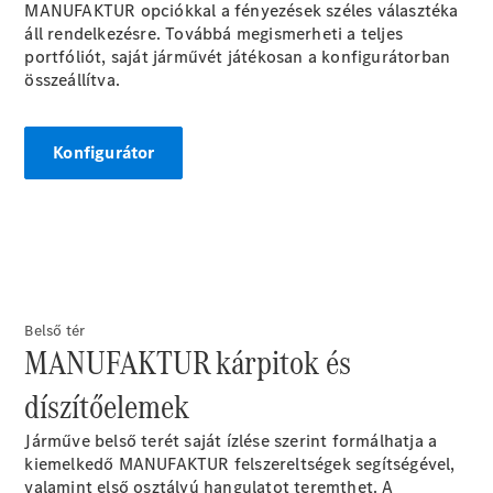
MANUFAKTUR opciókkal a fényezések széles választéka
Összes SUV
áll rendelkezésre. Továbbá megismerheti a teljes
EQE
portfóliót, saját járművét játékosan a konfigurátorban
Elektromos
SUV
összeállítva.
EQS
Elektromos
SUV
Mercedes-
Konfigurátor
Maybach
Elektromos
EQS SUV
GLA
GLA
Új
GLA
Új
Elektromos
GLB
Elektromos
GLB
Új
GLC
Belső tér
Elektromos
MANUFAKTUR kárpitok és
GLC
GLC Coupé
díszítőelemek
GLE
Új
GLE
Új
Járműve belső terét saját ízlése szerint formálhatja a
Coupé
kiemelkedő MANUFAKTUR felszereltségek segítségével,
GLS
Új
valamint első osztályú hangulatot teremthet. A
Mercedes-