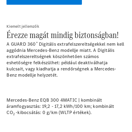
EQS
Új
Elektromos
Limuzin
E-osztály
Limuzin
S-osztály
Kiemelt jellemzők
Érezze magát mindig biztonságban!
S-osztály
Limuzin
A GUARD 360˚ Digitális extrafelszereltségekkel nem kell
hosszú
aggódnia Mercedes-Benz modellje miatt. A Digitális
Mercedes-
extrafelszereltségnek köszönhetően számos
Maybach
Új
eshetőségre felkészülhet: például deaktiválhatja
S-osztály
kulcsait, vagy kiadhatja a rendőrségnek a Mercedes-
Benz modellje helyzetét.
Konfigurátor
Online
Bemutatóterem
SUV
Mercedes-Benz EQB 300 4MATIC | kombinált
áramfogyasztás: 19,2 - 17,2 kWh/100 km; kombinált
CO
-kibocsátás: 0 g/km (WLTP
értékek).
2