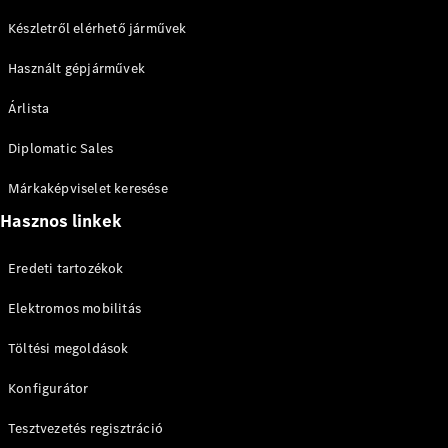
Készletről elérhető járművek
A-osztály
Kompaktlimuzin
Használt gépjárművek
Árlista
Konfigurátor
Online
Diplomatic Sales
Bemutatóterem
Coupé
Márkaképviselet keresése
Hasznos linkek
Eredeti tartozékok
Elektromos mobilitás
Összes
Töltési megoldások
Coupé
CLE Coupé
Konfigurátor
Mercedes-
AMG GT
Tesztvezetés regisztráció
Coupé