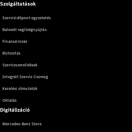
Mercedes-
Szolgáltatások
AMG GT 4
Új
Elektromos
ajtós
Szervizidőpont egyeztetés
Coupé
Baleseti segítségnyújtás
Konfigurátor
Finanszírozás
Online
Bemutatóterem
Biztosítás
Cabriolet és Roadster
Szervizszerződések
Integrált Szerviz Csomag
Kezelési útmutatók
Oktatás
Digitálizáció
Összes
Cabriolet és
Mercedes-Benz Store
Roadster