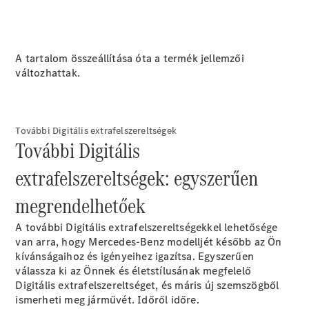
Maybach
Új
GLS
G-
Elektromos
osztály
A tartalom összeállítása óta a termék jellemzői
G-osztály
változhattak.
Konfigurátor
Online
További Digitális extrafelszereltségek
Bemutatóterem
További Digitális
T-modell
extrafelszereltségek: egyszerűen
megrendelhetőek
A további Digitális extrafelszereltségekkel lehetősége
van arra, hogy Mercedes-Benz modelljét később az Ön
Összes T-
kívánságaihoz és igényeihez igazítsa. Egyszerűen
modell
válassza ki az Önnek és életstílusának megfelelő
CLA
Digitális extrafelszereltséget, és máris új szemszögből
Shooting
Elektromos
ismerheti meg járművét. Időről időre.