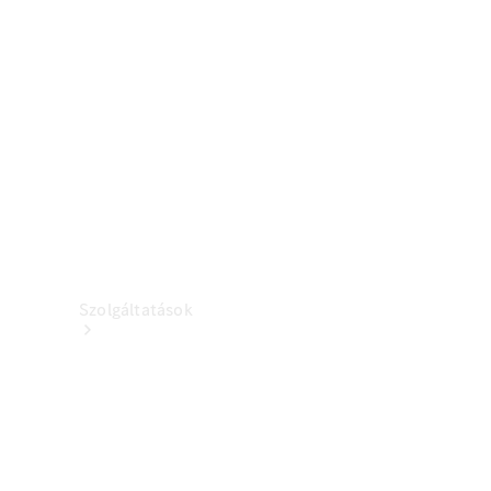
Töltőberendezés
Kollekció
Autóápolás
Tartozékkatalógusok
Szolgáltatások
Áttekintés