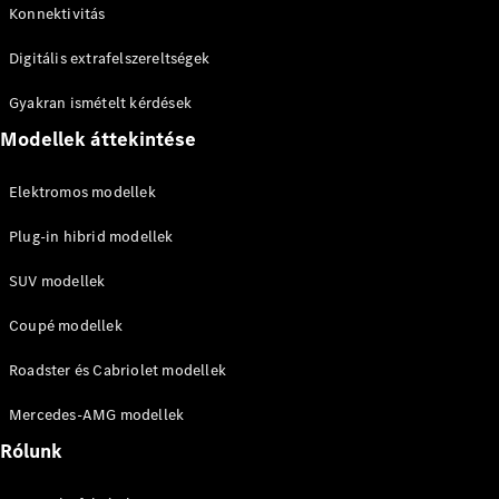
CLE Cabrio
Konnektivitás
Mercedes-
Digitális extrafelszereltségek
AMG SL
Roadster
Gyakran ismételt kérdések
Mercedes-
Maybach SL
Modellek áttekintése
Monogram
Series
Elektromos modellek
Konfigurátor
Plug-in hibrid modellek
Online
SUV modellek
Bemutatóterem
Grand Limousine
Coupé modellek
Roadster és Cabriolet modellek
Mercedes-AMG modellek
Rólunk