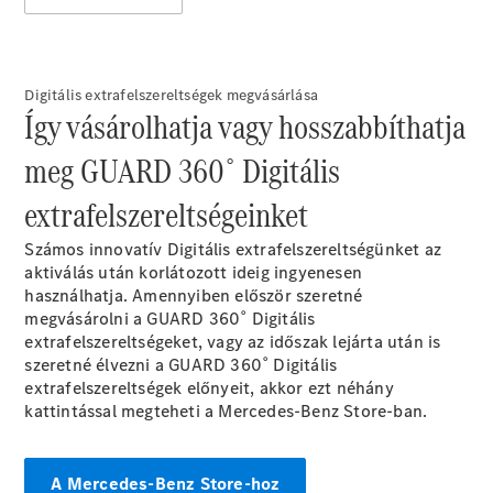
Elektromos modellek
Plug-in hibrid modellek
Limuzin
Digitális extrafelszereltségek megvásárlása
Így vásárolhatja vagy hosszabbíthatja
meg GUARD 360˚ Digitális
extrafelszereltségeinket
Összes
Számos innovatív Digitális extrafelszereltségünket az
Limuzin
aktiválás után korlátozott ideig ingyenesen
CLA
Elektromos
használhatja. Amennyiben először szeretné
CLA
megvásárolni a GUARD 360˚ Digitális
C-osztály
extrafelszereltségeket, vagy az időszak lejárta után is
Limuzin
szeretné élvezni a GUARD 360˚ Digitális
C-
extrafelszereltségek előnyeit, akkor ezt néhány
osztály
Új
Elektromos
kattintással megteheti a Mercedes-Benz Store-ban.
Limuzin
EQE
Elektromos
Limuzin
A Mercedes-Benz Store-hoz