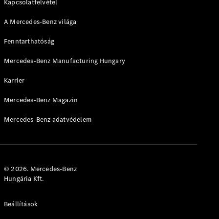
VLE
Kapcsolatfelvétel
Új
Elektromos
A Mercedes-Benz világa
Konfigurátor
Online
Fenntarthatóság
Bemutatóterem
Buszlimuzin
Mercedes-Benz Manufacturing Hungary
Karrier
Mercedes-Benz Magazin
Mercedes-Benz adatvédelem
Összes
Buszlimuzin
V-osztály
Marco Polo
© 2026. Mercedes-Benz
Marco Polo
Hungária Kft.
Horizon
Beállítások
Konfigurátor
Online