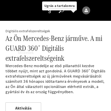
Ugrás a tartalomra
Digitális extrafelszereltségek
Az Ön Mercedes-Benz járműve. A mi
Ajánlattevő/adatvédelmi
GUARD 360˚ Digitális
irányelvek
Modellek
extrafelszereltségeink
Mercedes-Benz modellje az első pillanattól kezdve
többet nyújt, mint azt gondolná. A GUARD 360˚ Digitális
extrafelszereltségek az új járművének megvásárlásától
számított 36 hónapos időtartamra érvényesek a modell,
az Ön által választott opcionálisan elérhető extrák, a
gyártási év és az ország
függvényében.
Összes modell
Új modellek
Aktiválás