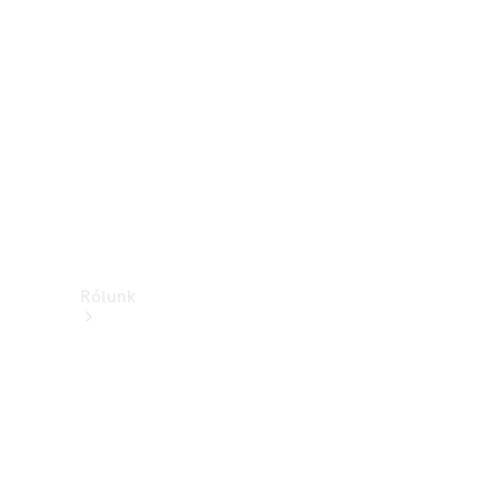
Támogatás és
ügyfélszolgálat
Oktatás
Rólunk
Márkáink