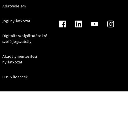
Bemutatóterem
Adatvédelem
Kishaszongépjárművek
Jogi nyilatkozat
Digitális szolgáltatásokról
Konfigurátor
szóló jogszabály
Online Bemutatóterem
Akadálymentesítési
nyilatkozat
FOSS licencek