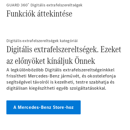
GUARD 360˚ Digitális extrafelszereltségek
Összes SUV
Funkciók áttekintése
EQE
Elektromos
SUV
EQS
Elektromos
SUV
Mercedes-
Digitális extrafelszereltségek kategóriái
Maybach
Elektromos
Digitális extrafelszereltségek. Ezeket
EQS SUV
GLA
az előnyöket kínáljuk Önnek
GLA
Új
GLA
Új
Elektromos
A legkülönbözőbb Digitális extrafelszereltségeinkkel
GLB
Elektromos
frissítheti Mercedes-Benz járművét, és okostelefonja
GLB
Új
segítségével távolról is kezelheti, testre szabhatja és
GLC
Elektromos
digitálisan kiegészítheti egyéb szolgáltatásokkal.
GLC
GLC Coupé
GLE
Új
A Mercedes-Benz Store-hoz
GLE
Új
Coupé
GLS
Új
Mercedes-