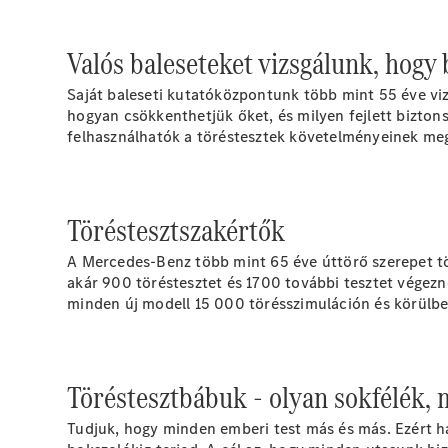
Valós baleseteket vizsgálunk, hogy
Saját baleseti kutatóközpontunk több mint 55 éve viz
hogyan csökkenthetjük őket, és milyen fejlett bizton
felhasználhatók a töréstesztek követelményeinek me
Töréstesztszakértők
A Mercedes-Benz több mint 65 éve úttörő szerepet tö
akár 900 töréstesztet és 1700 további tesztet végezn
minden új modell 15 000 törésszimuláción és körülbel
Töréstesztbábuk - olyan sokfélék,
Tudjuk, hogy minden emberi test más és más. Ezért h