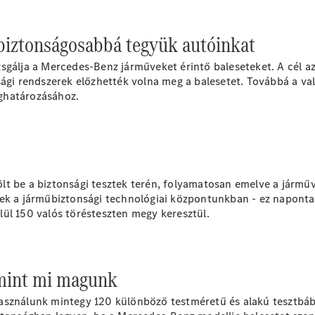
EQS
Új
Elektromos
Limuzin
E-osztály
 biztonságosabbá tegyük autóinkat
Limuzin
S-osztály
sgálja a Mercedes-Benz járműveket érintő baleseteket. A cél a
S-osztály
sági rendszerek előzhették volna meg a balesetet. Továbbá a v
Limuzin
ghatározásához.
hosszú
Mercedes-
Maybach
Új
S-osztály
lt be a biztonsági tesztek terén, folyamatosan emelve a járm
Konfigurátor
ek a járműbiztonsági technológiai központunkban - ez naponta t
Online
ül 150 valós törésteszten megy keresztül.
Bemutatóterem
SUV
 mint mi magunk
asználunk mintegy 120 különböző testméretű és alakú tesztbáb