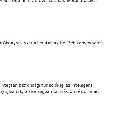
nved. Több mint 20 éve használunk női utasokat
rgatókönyvek szerint mutattuk be. Bebizonyosodott,
tegrált biztonsági funkciókig, az intelligens
 nyújtsanak, biztonságban tartsák Önt és örömet