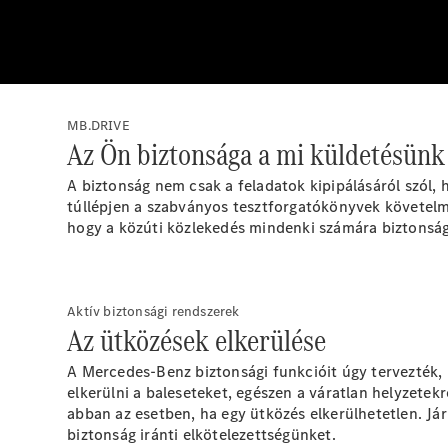
MB.DRIVE
Az Ön biztonsága a mi küldetésünk
A biztonság nem csak a feladatok kipipálásáról szól, 
túllépjen a szabványos tesztforgatókönyvek követelmé
hogy a közúti közlekedés mindenki számára biztonságo
Aktív biztonsági rendszerek
Az ütközések elkerülése
A Mercedes-Benz biztonsági funkcióit úgy tervezték,
elkerülni a baleseteket, egészen a váratlan helyzete
abban az esetben, ha egy ütközés elkerülhetetlen. Já
biztonság iránti elkötelezettségünket.