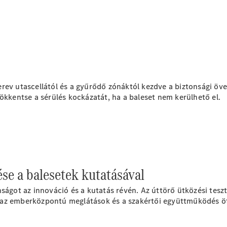
Elektromos modellek
Plug-in hibrid modellek
Limuzin
rev utascellától és a gyűrődő zónáktól kezdve a biztonsági öve
ökkentse a sérülés kockázatát, ha a baleset nem kerülhető el.
Összes
Limuzin
CLA
Elektromos
CLA
C-osztály
Limuzin
se a balesetek kutatásával
C-
osztály
Új
Elektromos
ságot az innováció és a kutatás révén. Az úttörő ütközési tesz
Limuzin
ia, az emberközpontú meglátások és a szakértői együttműködés 
EQE
Elektromos
Limuzin