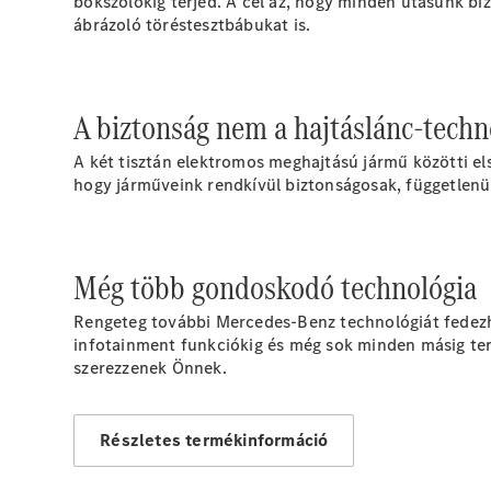
bokszolókig terjed. A cél az, hogy minden utasunk b
ábrázoló töréstesztbábukat is.
A biztonság nem a hajtáslánc-techn
A két tisztán elektromos meghajtású jármű közötti el
hogy járműveink rendkívül biztonságosak, függetlenül
Még több gondoskodó technológia
Rengeteg további Mercedes-Benz technológiát fedezhet 
infotainment funkciókig és még sok minden másig terj
szerezzenek Önnek.
Részletes termékinformáció