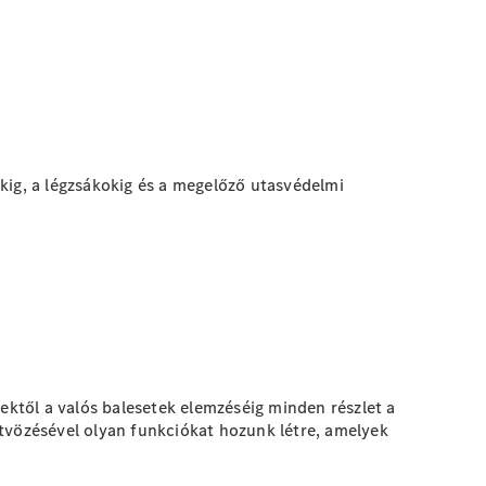
kig, a légzsákokig és a megelőző utasvédelmi
tektől a valós balesetek elemzéséig minden részlet a
ötvözésével olyan funkciókat hozunk létre, amelyek