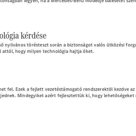
iztonságban legyen, ha a Mercedes-Benz modellje balesetet sze
Összes SUV
EQE
Elektromos
SUV
EQS
Elektromos
ológia kérdése
SUV
Mercedes-
ső nyilvános törésteszt során a biztonságot valós ütközési fo
Maybach
Elektromos
 attól, hogy milyen technológia hajtja őket.
EQS SUV
GLA
GLA
Új
GLA
Új
Elektromos
GLB
Elektromos
GLB
Új
fel. Ezek a fejlett vezetéstámogató rendszerektől kezdve az in
GLC
Elektromos
ednek. Mindegyiket azért fejlesztettük ki, hogy lehetőségeket
GLC
GLC Coupé
GLE
Új
GLE
Új
Coupé
GLS
Új
Mercedes-