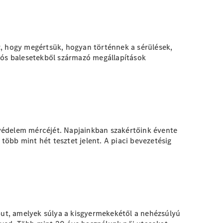
z, hogy megértsük, hogyan történnek a sérülések,
alós balesetekből származó megállapítások
űvédelem mércéjét. Napjainkban szakértőink évente
öbb mint hét tesztet jelent. A piaci bevezetésig
ut, amelyek súlya a kisgyermekekétől a nehézsúlyú