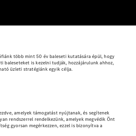
zófiánk több mint 50 év baleseti kutatására épül, hogy
i baleseteket is kezelni tudják, hozzájárulunk ahhoz,
ó üzleti stratégiánk egyik célja.
ezdve
, amelyek támogatást nyújtanak, és segítenek
 olyan rendszerrel rendelkezünk, amelyek megvédik Önt
tség gyorsan megérkezzen, ezzel is bizonyítva a