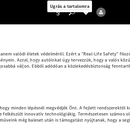
Ugrás a tartalomra
Ajánlattevő/adatvédelmi
hanem valódi életek védelméről. Ezért a "Real-Life Safety" filo
irányelvek
nyein. Azzal, hogy autóinkat úgy tervezzük, hogy a valós közút
Modellek
sabbá váljon. Ebből adódóan a közlekedésbiztonság fenntarthat
 hogy minden lépésnél megvédjék Önt. A fejlett rendszerektől
k
Összes modell
kre felkészült innovatív technológiákig. Természetesen számos
Új modellek
rműveink még baleset után is támogatást nyújtanak, hogy a segí