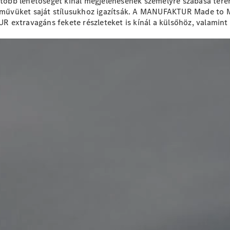
Elektromos modellek
ég több lehetőséget kínál megjelenésének személyre szabása t
Plug-in hibrid modellek
árművüket saját stílusukhoz igazítsák. A MANUFAKTUR Made to M
extravagáns fekete részleteket is kínál a külsőhöz, valamint 
Limuzin
Összes
Limuzin
CLA
Elektromos
CLA
C-osztály
Limuzin
C-
osztály
Új
Elektromos
Limuzin
EQE
Elektromos
Limuzin