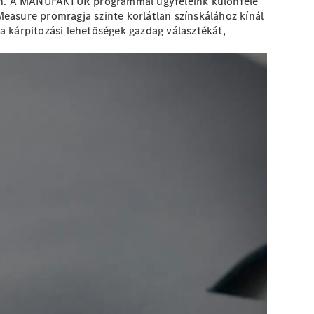
erén. A MANUFAKTUR programmal ügyfeleink különféle
easure promragja szinte korlátlan színskálához kínál
a kárpitozási lehetőségek gazdag választékát,