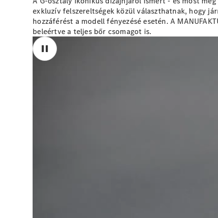
A G-osztály ikonikus dizájnjáról ismert - és most m
exkluzív felszereltségek közül választhatnak, hogy j
hozzáférést a modell fényezésé esetén. A MANUFAKTUR 
beleértve a teljes bőr csomagot is.