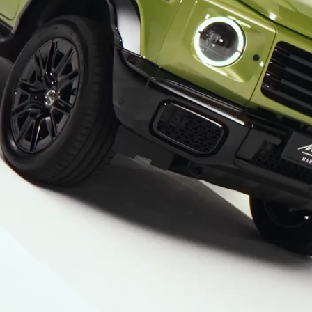
Mercedes-
AMG GT 4
Új
Elektromos
ajtós
Coupé
Konfigurátor
Online
Bemutatóterem
Cabriolet és Roadster
Összes
Cabriolet és
Roadster