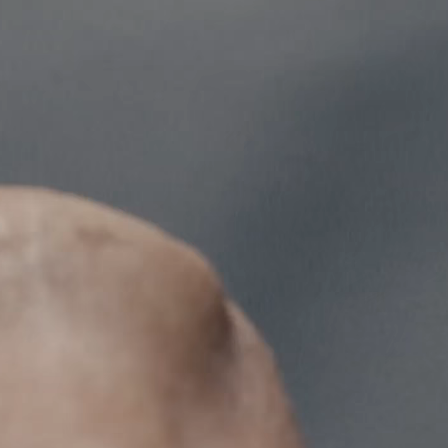
EQS
Új
Elektromos
Limuzin
E-osztály
Limuzin
S-osztály
S-osztály
Limuzin
hosszú
Mercedes-
Maybach
Új
S-osztály
Konfigurátor
Online
Bemutatóterem
SUV