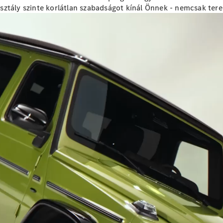
ztály szinte korlátlan szabadságot kínál Önnek - nemcsak terep
A-osztály
Kompaktlimuzin
Konfigurátor
Online
Bemutatóterem
Coupé
Összes
Coupé
CLE Coupé
Mercedes-
AMG GT
Coupé