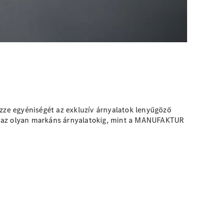
ze egyéniségét az exkluzív árnyalatok lenyűgöző
o, az olyan markáns árnyalatokig, mint a MANUFAKTUR