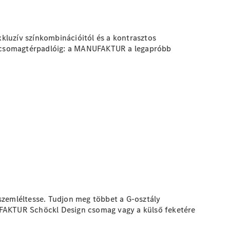
kluzív színkombinációitól és a kontrasztos
ült csomagtérpadlóig: a MANUFAKTUR a legapróbb
szemléltesse. Tudjon meg többet a G-osztály
UFAKTUR Schöckl Design csomag vagy a külső feketére