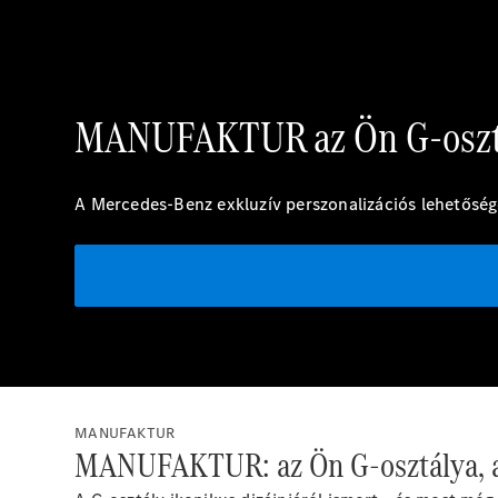
MANUFAKTUR az Ön G-oszt
A Mercedes-Benz exkluzív perszonalizációs lehetősé
MANUFAKTUR
MANUFAKTUR: az Ön G-osztálya, az