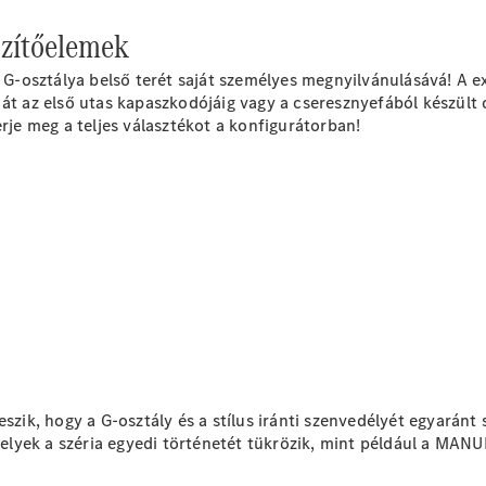
Maybach
Új
zítőelemek
GLS
G-
-osztálya belső terét saját személyes megnyilvánulásává! A ex
Elektromos
osztály
n át az első utas kapaszkodójáig vagy a cseresznyefából kész
G-osztály
erje meg a teljes
választékot
a konfigurátorban!
Konfigurátor
Online
Bemutatóterem
T-modell
Összes T-
modell
k, hogy a G-osztály és a stílus iránti szenvedélyét egyaránt 
CLA
lyek a széria egyedi történetét tükrözik, mint például a MAN
Shooting
Elektromos