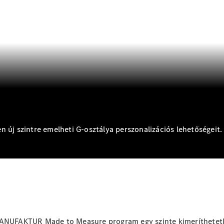
Brake
CLA
Shooting
Új
Brake
C-osztály T-
Modell
C-osztály
All-Terrain
E-osztály T-
Modell
E-osztály
All-Terrain
j szintre emelheti G-osztálya perszonalizációs lehetőségeit.
Konfigurátor
Online
Bemutatóterem
Kompakt
MANUFAKTUR Made to Measure program egy szinte kimeríthetetle