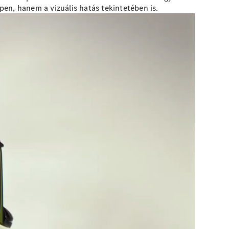
en, hanem a vizuális hatás tekintetében is.