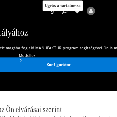
Ugrás a tartalomra
ályához
Ajánlattevő/adatvédelmi
geit magába foglaló MANUFAKTUR program segítségével Ön is me
irányelvek
Modellek
Konfigurátor
Összes modell
Új modellek
 Ön elvárásai szerint