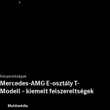
Online
Bemutatóterem
Minősített
használt
autók
Finanszírozási
ajánlatok
Felszereltségek
Lízing és
Mercedes-AMG E-osztály T-
finanszírozás
Modell – kiemelt felszereltségek
Árlista
Konfigurátor
Multimédia
Tesztvezetés