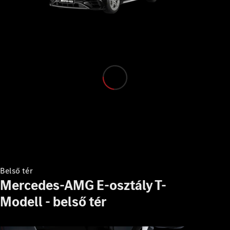
Konfigurátor
Online
Bemutatóterem
Buszlimuzin
Összes
Buszlimuzin
V-osztály
Marco Polo
Marco Polo
Belső tér
Horizon
Mercedes-AMG E-osztály T-
Modell - belső tér
Konfigurátor
Online
Bemutatóterem