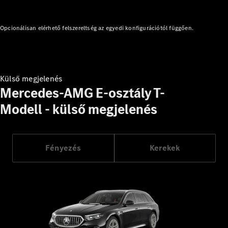
CLE Cabrio
Mercedes-
AMG SL
Opcionálisan elérhető felszereltség az egyedi konfigurációtól függően.
Roadster
Mercedes-
Maybach SL
Monogram
Series
Külső megjelenés
Mercedes-AMG E-osztály T-
Konfigurátor
Modell - külső megjelenés
Online
Bemutatóterem
Grand Limousine
Fényezés
Kerekek
VLE
Új
Elektromos