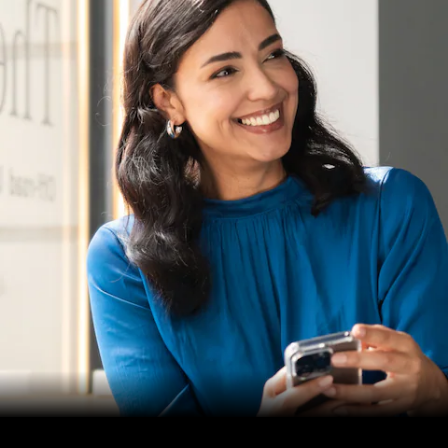
Mercedes-
Benz
Mercedes-
AMG
Mercedes-
Maybach
Stílust
teremtünk
Technológia
és
innovációk