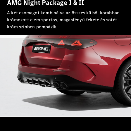
AMG Night Package I & II
Mercedes-
AMG GT 4
A két csomagot kombinálva az összes külső, korábban
Új
Elektromos
ajtós
krómozott elem sportos, magasfényű fekete és sötét
Coupé
króm színben pompázik.
Konfigurátor
Online
Bemutatóterem
Cabriolet és Roadster
Összes
Cabriolet és
Roadster