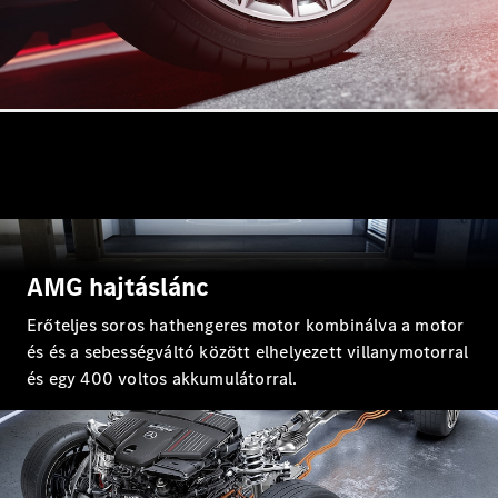
Maybach
Új
GLS
G-
Elektromos
osztály
G-osztály
Konfigurátor
Online
Bemutatóterem
T-modell
AMG hajtáslánc
Erőteljes soros hathengeres motor kombinálva a motor
és és a sebességváltó között elhelyezett villanymotorral
és egy 400 voltos akkumulátorral.
Összes T-
modell
CLA
Shooting
Elektromos