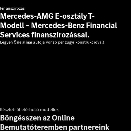
Vezetéstámogató
Finanszírozás
rendszerek
Mercedes-AMG E-osztály T-
MBUX
Modell – Mercedes-Benz Financial
multimédia
rendszer
Services finanszírozással.
Rendszerfrissítések
Legyen Öné álmai autója vonzó pénzügyi konstrukcióval!
Design és
koncepcióautók
Elektromos
mobilitás
Fenntarthatóság
Karrier
Készletről elérhető modellek
Böngésszen az Online
Bemutatóteremben partnereink