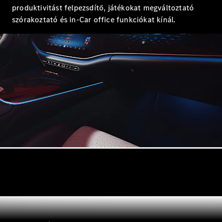
produktivitást felpezsdítő, játékokat megváltoztató
szórakoztató és in-Car office funkciókat kínál.
A-osztály
Kompaktlimuzin
Konfigurátor
Online
Bemutatóterem
Coupé
Összes
Coupé
CLE Coupé
Mercedes-
AMG GT
Coupé