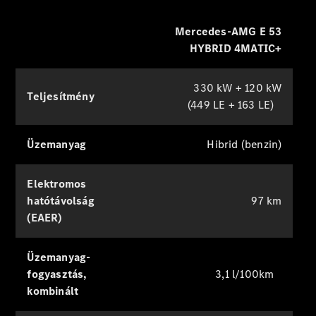
egyeztetése
Szerviz és
Mercedes-AMG E 53
karbantartás
HYBRID 4MATIC+
Műszaki és
kárrendezési
330 kW + 120 kW
segítségnyújtás
Teljesítmény
(449 LE + 163 LE)
Biztosítás
Üzemanyag
Hibrid (benzin)
Mercedes-
Benz
Elektromos
alkalmazások
hatótávolság
97 km
Kezelési
(EAER)
útmutatók
Töltési
megoldások
Üzemanyag-
fogyasztás,
3,1 l/100km
kombinált
Támogatás és
ügyfélszolgálat