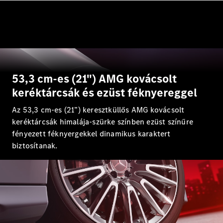
Összes SUV
EQE
Elektromos
SUV
EQS
Elektromos
SUV
Mercedes-
Maybach
Elektromos
53,3 cm-es (21") AMG kovácsolt
EQS SUV
GLA
keréktárcsák és ezüst féknyereggel
GLA
Új
Az 53,3 cm-es (21”) keresztküllős AMG kovácsolt
GLA
Új
Elektromos
GLB
keréktárcsák himalája-szürke színben ezüst színűre
Elektromos
GLB
Új
fényezett féknyergekkel dinamikus karaktert
GLC
Elektromos
biztosítanak.
GLC
GLC Coupé
GLE
Új
GLE
Új
Coupé
GLS
Új
Mercedes-