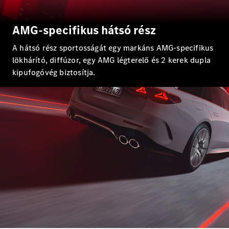
Új
Elektromos
Limuzin
E-osztály
AMG-specifikus hátsó rész
Limuzin
S-osztály
A hátsó rész sportosságát egy markáns AMG-specifikus
S-osztály
lökhárító, diffúzor, egy AMG légterelő és 2 kerek dupla
Limuzin
hosszú
kipufogóvég biztosítja.
Mercedes-
Maybach
Új
S-osztály
Konfigurátor
Online
Bemutatóterem
SUV