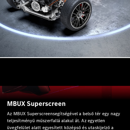
Brake
CLA
Shooting
Új
Brake
C-osztály T-
Modell
C-osztály
All-Terrain
E-osztály T-
Modell
E-osztály
All-Terrain
Konfigurátor
Online
Bemutatóterem
MBUX Superscreen
Kompakt
Az MBUX Superscreensegítségével a belső tér egy nagy
teljesítményű műszerfallá alakul át. Az egyetlen
üvegfelület alatt egyesített középső és utaskijelző a