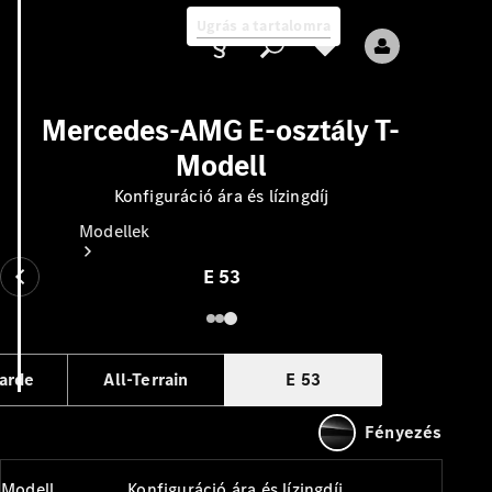
Ugrás a tartalomra
Mercedes-AMG E-osztály T-
Modell
Ajánlattevő/adatvédelmi
Konfiguráció ára és lízingdíj
irányelvek
Modellek
E 53
arde
All-Terrain
E 53
Összes modell
Új modellek
Fényezés
Elektromos modellek
Modell
Konfiguráció ára és lízingdíj