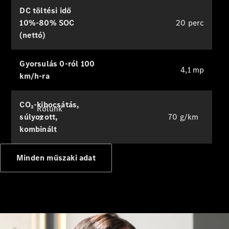
Oktatás
DC töltési idő
10%-80% SOC
20 perc
(nettó)
Gyorsulás 0-ról 100
4,1 mp
km/h-ra
CO₂-kibocsátás,
Rólunk
súlyozott,
70 g/km
kombinált
Minden műszaki adat
Márkáink