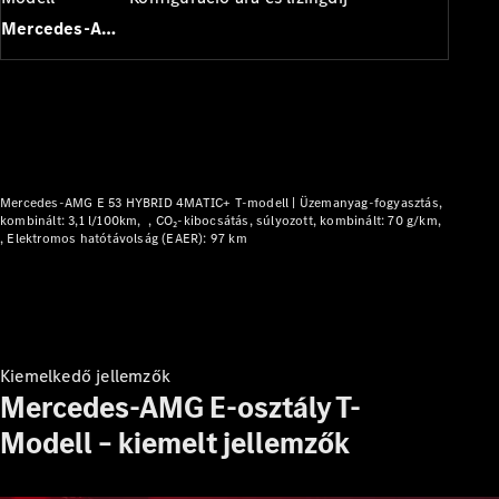
Plug-in hibrid modellek
Mercedes-AMG E-osztály T-Modell
Limuzin
Mercedes-AMG E 53 HYBRID 4MATIC+ T-modell |
Üzemanyag-fogyasztás,
kombinált: 3,1 l/100km
CO₂-kibocsátás, súlyozott, kombinált: 70 g/km
Összes
Elektromos hatótávolság (EAER): 97 km
Limuzin
CLA
Elektromos
CLA
C-osztály
Limuzin
C-
Kiemelkedő jellemzők
osztály
Mercedes-AMG E-osztály T-
Új
Elektromos
Limuzin
Modell – kiemelt jellemzők
EQE
Elektromos
Limuzin
EQS