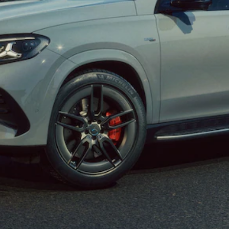
Összes SUV
EQE
Elektromos
SUV
EQS
Elektromos
SUV
Mercedes-
Maybach
Elektromos
EQS SUV
GLA
GLA
Új
GLA
Új
Elektromos
GLB
Elektromos
GLB
Új
GLC
Elektromos
GLC
GLC Coupé
GLE
Új
GLE
Új
Coupé
GLS
Új
Mercedes-