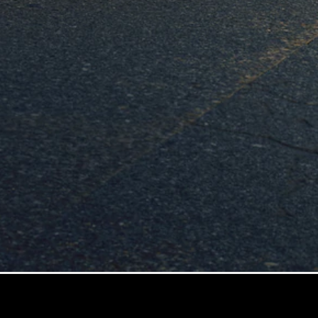
Maybach
Új
GLS
G-
Elektromos
osztály
G-osztály
Konfigurátor
Online
Bemutatóterem
T-modell
Összes T-
modell
CLA
Shooting
Elektromos