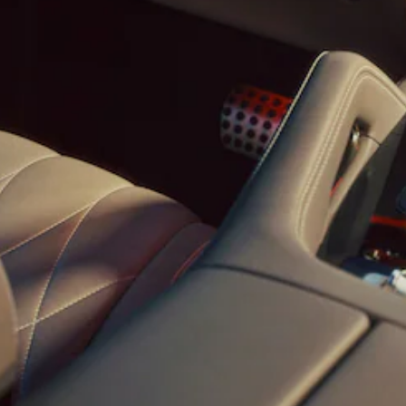
Mercedes-
AMG GT 4
Új
Elektromos
ajtós
Coupé
Konfigurátor
Online
Bemutatóterem
Cabriolet és Roadster
Összes
Cabriolet és
Roadster