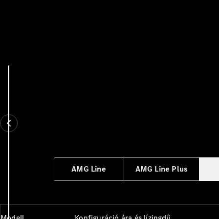
AMG Line
AMG Line Plus
Modell
Konfiguráció ára és lízingdíj