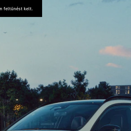
Új
Elektromos
Limuzin
 feltűnést kelt.
E-osztály
Limuzin
S-osztály
S-osztály
Limuzin
hosszú
Mercedes-
Maybach
Új
S-osztály
Konfigurátor
Online
Bemutatóterem
SUV