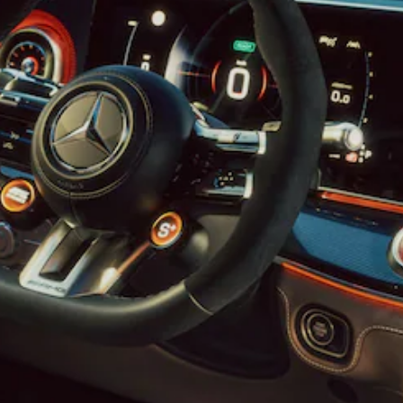
A-osztály
Kompaktlimuzin
Konfigurátor
Online
Bemutatóterem
Coupé
Összes
Coupé
CLE Coupé
Mercedes-
AMG GT
Coupé