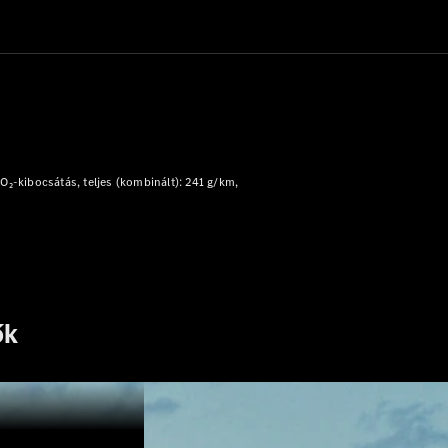
Plug-in hibrid modellek
Limuzin
O₂-kibocsátás, teljes (kombinált): 241 g/km
Összes
Limuzin
CLA
Elektromos
CLA
C-osztály
Limuzin
ők
C-
osztály
Új
Elektromos
Limuzin
EQE
Elektromos
Limuzin
EQS