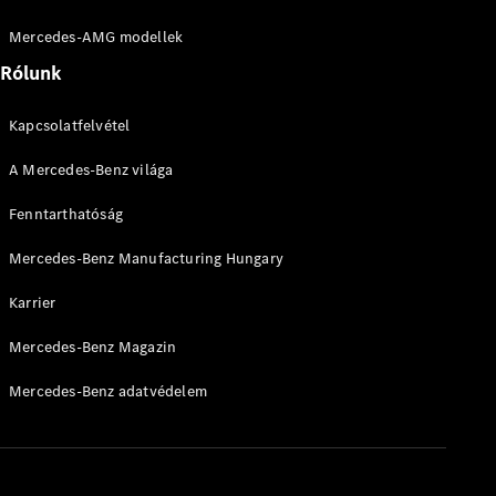
Mercedes-
AMG GT 4
Mercedes-AMG modellek
Új
Elektromos
ajtós
Rólunk
Coupé
Kapcsolatfelvétel
Konfigurátor
Online
A Mercedes-Benz világa
Bemutatóterem
Cabriolet és Roadster
Fenntarthatóság
Mercedes-Benz Manufacturing Hungary
Karrier
Mercedes-Benz Magazin
Mercedes-Benz adatvédelem
Összes
Cabriolet és
Roadster