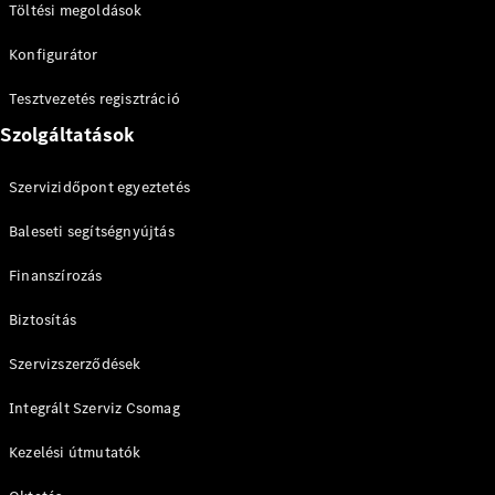
Brake
Töltési megoldások
CLA
Shooting
Új
Konfigurátor
Brake
C-osztály T-
Tesztvezetés regisztráció
Modell
Szolgáltatások
C-osztály
All-Terrain
E-osztály T-
Szervizidőpont egyeztetés
Modell
Baleseti segítségnyújtás
E-osztály
All-Terrain
Finanszírozás
Konfigurátor
Biztosítás
Online
Bemutatóterem
Szervizszerződések
Kompakt
Integrált Szerviz Csomag
Kezelési útmutatók