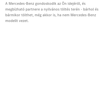
EQS
Új
Elektromos
Limuzin
E-osztály
Limuzin
S-osztály
S-osztály
Limuzin
hosszú
Mercedes-
Maybach
Új
S-osztály
Konfigurátor
Online
Bemutatóterem
SUV