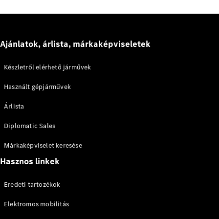
Maybach
Új
GLS
G-
Elektromos
osztály
Ajánlatok, árlista, márkaképviseletek
G-osztály
Készletről elérhető járművek
Konfigurátor
Használt gépjárművek
Online
Bemutatóterem
Árlista
T-modell
Diplomatic Sales
Márkaképviselet keresése
Hasznos linkek
Összes T-
Eredeti tartozékok
modell
CLA
Elektromos mobilitás
Shooting
Elektromos