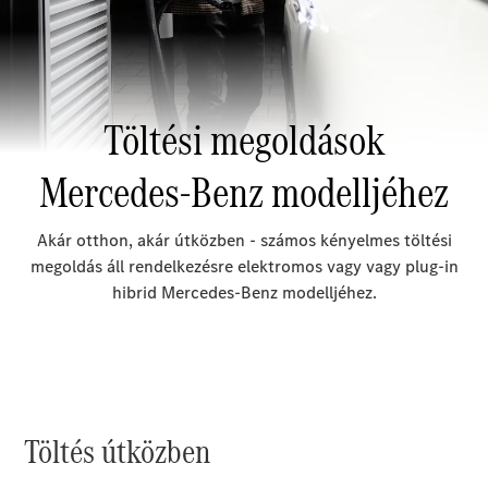
Elektromos modellek
Plug-in hibrid modellek
Limuzin
Összes
Limuzin
CLA
Elektromos
CLA
C-osztály
Limuzin
C-
osztály
Új
Elektromos
Limuzin
EQE
Elektromos
Limuzin