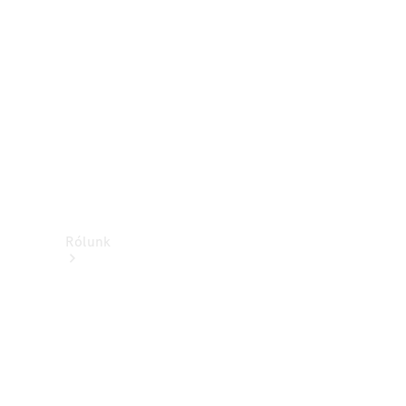
Támogatás és
ügyfélszolgálat
Oktatás
Rólunk
Márkáink