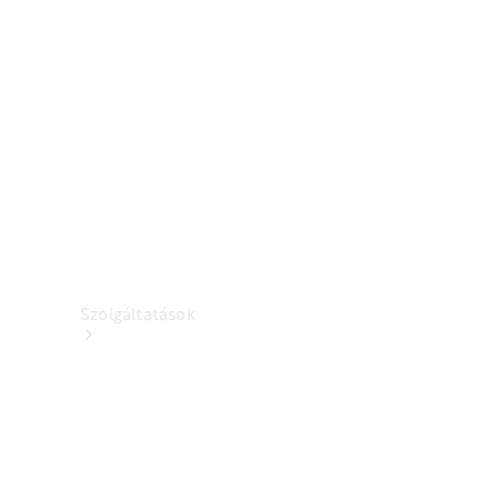
Töltőberendezés
Kollekció
Autóápolás
Tartozékkatalógusok
Szolgáltatások
Áttekintés