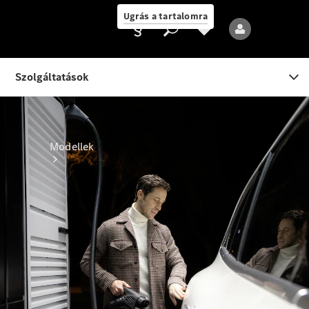
Ugrás a tartalomra
Ajánlattevő/adatvédelmi
irányelvek
Modellek
Összes modell
Új modellek