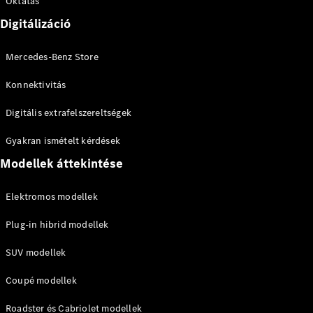
Oktatás
Digitálizáció
A-osztály
Kompaktlimuzin
Mercedes-Benz Store
Konfigurátor
Konnektivitás
Online
Digitális extrafelszereltségek
Bemutatóterem
Coupé
Gyakran ismételt kérdések
Modellek áttekintése
Elektromos modellek
Plug-in hibrid modellek
Összes
Coupé
SUV modellek
CLE Coupé
Mercedes-
Coupé modellek
AMG GT
Coupé
Roadster és Cabriolet modellek