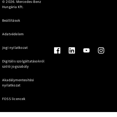
© 2026. Mercedes-Benz
CLE Cabrio
Hungária Kft.
Mercedes-
AMG SL
Roadster
Beállítások
Mercedes-
Maybach SL
Adatvédelem
Monogram
Series
Jogi nyilatkozat
Konfigurátor
Online
Digitális szolgáltatásokról
Bemutatóterem
szóló jogszabály
Grand Limousine
Akadálymentesítési
nyilatkozat
FOSS licencek