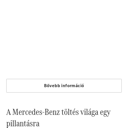
Összes SUV
EQE
Elektromos
SUV
EQS
Elektromos
SUV
Mercedes-
Maybach
Elektromos
EQS SUV
GLA
GLA
Új
GLA
Új
Elektromos
GLB
Elektromos
GLB
GLC
Elektromos
GLC
GLC Coupé
GLE
Új
GLE
Új
Coupé
GLS
Új
Mercedes-