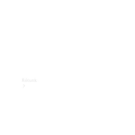
Támogatás és
ügyfélszolgálat
Oktatás
Rólunk
Márkáink