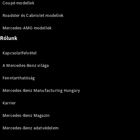
Coupé modellek
Összes SUV
EQE
Roadster és Cabriolet modellek
Elektromos
SUV
EQS
Mercedes-AMG modellek
Elektromos
SUV
Rólunk
Mercedes-
Maybach
Elektromos
Kapcsolatfelvétel
EQS SUV
GLA
A Mercedes-Benz világa
GLA
Új
GLA
Új
Elektromos
Fenntarthatóság
GLB
Elektromos
GLB
Új
Mercedes-Benz Manufacturing Hungary
GLC
Elektromos
GLC
Karrier
GLC Coupé
GLE
Új
Mercedes-Benz Magazin
GLE
Új
Coupé
Mercedes-Benz adatvédelem
GLS
Új
Mercedes-