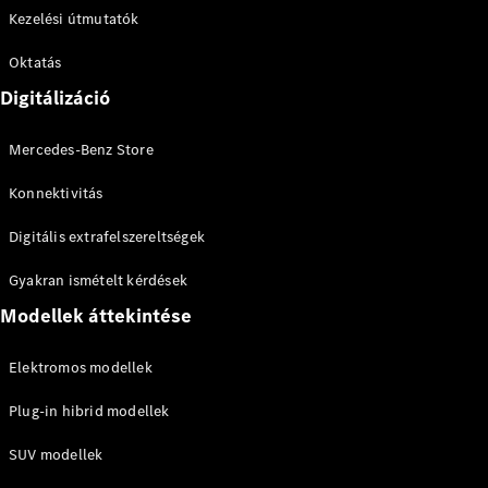
EQS
Új
Elektromos
Kezelési útmutatók
Limuzin
E-osztály
Oktatás
Limuzin
S-osztály
Digitálizáció
S-osztály
Limuzin
Mercedes-Benz Store
hosszú
Mercedes-
Konnektivitás
Maybach
Új
S-osztály
Digitális extrafelszereltségek
Gyakran ismételt kérdések
Konfigurátor
Online
Modellek áttekintése
Bemutatóterem
SUV
Elektromos modellek
Plug-in hibrid modellek
SUV modellek