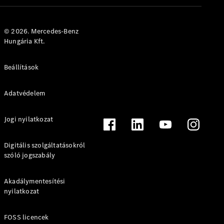
Maybach
Új
GLS
G-
© 2026. Mercedes-Benz
Elektromos
osztály
Hungária Kft.
G-osztály
Beállítások
Konfigurátor
Online
Adatvédelem
Bemutatóterem
T-modell
Jogi nyilatkozat
Digitális szolgáltatásokról
szóló jogszabály
Akadálymentesítési
Összes T-
nyilatkozat
modell
CLA
Shooting
Elektromos
FOSS licencek