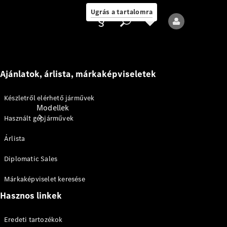
Ugrás a tartalomra
Ajánlatok, árlista, márkaképviseletek
Ajánlattevő/adatvédelmi
irányelvek
Készletről elérhető járművek
Modellek
Használt gépjárművek
Árlista
Diplomatic Sales
Márkaképviselet keresése
Összes modell
Hasznos linkek
Új modellek
Eredeti tartozékok