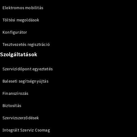
Elektromos modellek
Plug-in hibrid modellek
Elektromos mobilitás
Töltési megoldások
Limuzin
Konfigurátor
Tesztvezetés regisztráció
Szolgáltatások
Összes
Szervizidőpont egyeztetés
Limuzin
CLA
Elektromos
Baleseti segítségnyújtás
CLA
C-osztály
Finanszírozás
Limuzin
C-
Biztosítás
osztály
Új
Elektromos
Szervizszerződések
Limuzin
EQE
Elektromos
Integrált Szerviz Csomag
Limuzin