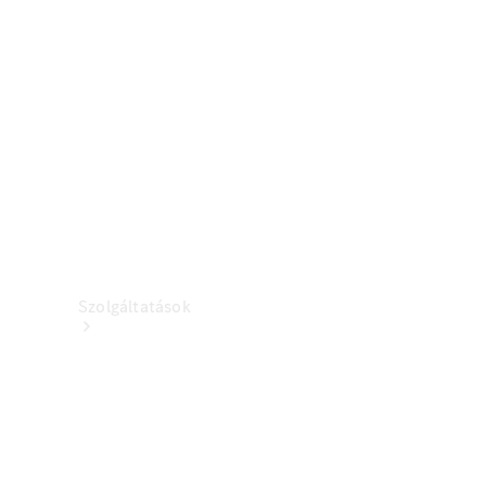
Töltőberendezés
Kollekció
Autóápolás
Tartozékkatalógusok
Szolgáltatások
Áttekintés