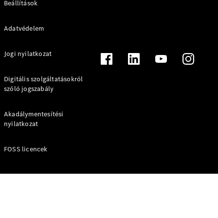
Beállítások
A-osztály
Adatvédelem
Kompaktlimuzin
Jogi nyilatkozat
Konfigurátor
Online
Digitális szolgáltatásokról
Bemutatóterem
szóló jogszabály
Coupé
Akadálymentesítési
nyilatkozat
FOSS licencek
Összes
Coupé
CLE Coupé
Mercedes-
AMG GT
Coupé