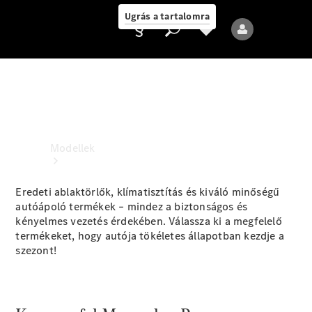
Ugrás a tartalomra
Ajánlattevő/adatvédelmi
irányelvek
Modellek
Eredeti ablaktörlők, klímatisztítás és kiváló minőségű
autóápoló termékek – mindez a biztonságos és
kényelmes vezetés érdekében. Válassza ki a megfelelő
termékeket, hogy autója tökéletes állapotban kezdje a
szezont!
Összes modell
Új modellek