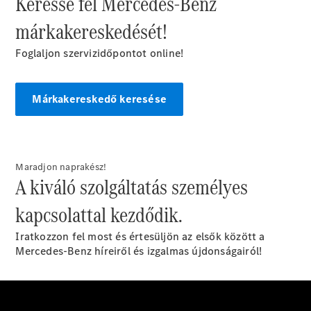
Keresse fel Mercedes-Benz
Elektromos modellek
Plug-in hibrid modellek
márkakereskedését!
Limuzin
Foglaljon szervizidőpontot online!
Márkakereskedő keresése
Összes
Limuzin
Maradjon naprakész!
A kiváló szolgáltatás személyes
CLA
Elektromos
CLA
kapcsolattal kezdődik.
C-osztály
Limuzin
Iratkozzon fel most és értesüljön az elsők között a
C-
Mercedes-Benz híreiről és izgalmas újdonságairól!
osztály
Új
Elektromos
Limuzin
EQE
Elektromos
Limuzin