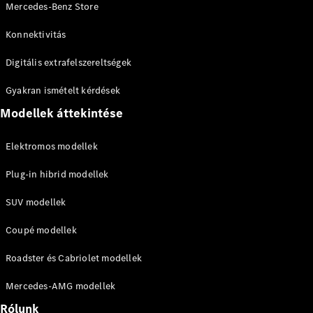
Mercedes-Benz Store
Maybach
Új
GLS
Konnektivitás
G-
Elektromos
osztály
Digitális extrafelszereltségek
G-osztály
Gyakran ismételt kérdések
Konfigurátor
Modellek áttekintése
Online
Bemutatóterem
Elektromos modellek
T-modell
Plug-in hibrid modellek
SUV modellek
Coupé modellek
Összes T-
Roadster és Cabriolet modellek
modell
CLA
Mercedes-AMG modellek
Shooting
Elektromos
Rólunk