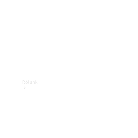
Támogatás és
ügyfélszolgálat
Oktatás
Rólunk
Márkáink