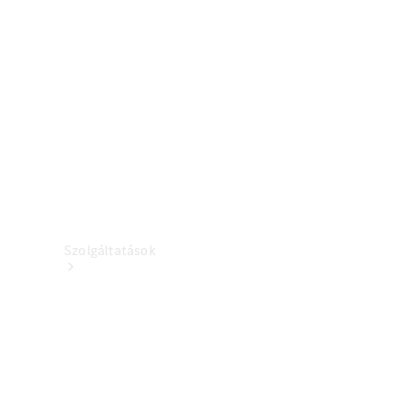
Töltőberendezés
Kollekció
Autóápolás
Tartozékkatalógusok
Szolgáltatások
Áttekintés