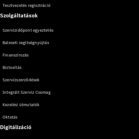
Tesztvezetés regisztráció
Összes SUV
EQE
Szolgáltatások
Elektromos
SUV
EQS
Szervizidőpont egyeztetés
Elektromos
SUV
Mercedes-
Baleseti segítségnyújtás
Maybach
Elektromos
EQS SUV
Finanszírozás
GLA
GLA
Biztosítás
Új
GLA
Új
Elektromos
GLB
Szervizszerződések
Elektromos
GLB
Integrált Szerviz Csomag
GLC
Elektromos
GLC
Kezelési útmutatók
GLC Coupé
GLE
Új
Oktatás
GLE
Új
Coupé
Digitálizáció
GLS
Új
Mercedes-