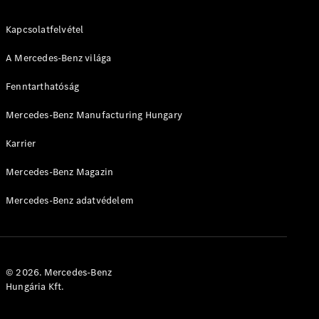
Brake
CLA
Kapcsolatfelvétel
Shooting
Új
Brake
A Mercedes-Benz világa
C-osztály T-
Modell
Fenntarthatóság
C-osztály
All-Terrain
Mercedes-Benz Manufacturing Hungary
E-osztály T-
Modell
Karrier
E-osztály
All-Terrain
Mercedes-Benz Magazin
Mercedes-Benz adatvédelem
Konfigurátor
Online
Bemutatóterem
Kompakt
© 2026. Mercedes-Benz
Hungária Kft.