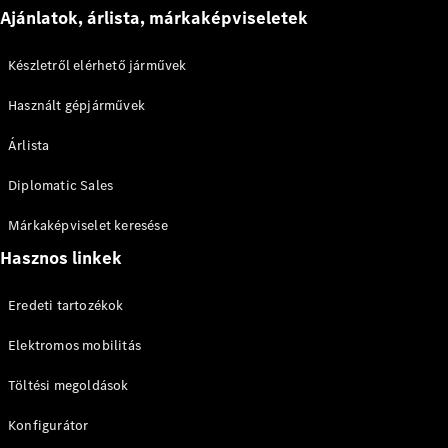
EQS
Új
Elektromos
Ajánlatok, árlista, márkaképviseletek
Limuzin
E-osztály
Limuzin
Készletről elérhető járművek
S-osztály
Használt gépjárművek
S-osztály
Limuzin
Árlista
hosszú
Mercedes-
Diplomatic Sales
Maybach
Új
S-osztály
Márkaképviselet keresése
Hasznos linkek
Konfigurátor
Online
Eredeti tartozékok
Bemutatóterem
SUV
Elektromos mobilitás
Töltési megoldások
Konfigurátor